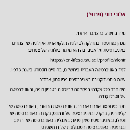
אלוני רוני (פרופ')
נולד בחיפה, בדצמבר 1944.
מכהן כפרופסור במחלקה לביולוגיה מולקולארית ואקולוגיה של צמחים
באוניברסיטת תל אביב, בה הוא מלמד ביולוגיה של צמחים:
https://en-lifesci.tau.ac.il/profile/alonir
למד באוניברסיטה העברית בירושלים, בה סיים דוקטורט בשנת 1973.
עשה פוסט-דוקטורט באוניברסיטת פרינסטון, ארה"ב.
היה חבר סגל אקדמי בפקולטה לביולוגיה בטכניון חיפה, ובאוניברסיטה
של ווטרלו קנדה.
חקר כפרופסור אורח בארה"ב: באוניברסיטת הרווארד, באוניברסיטה של
קליפורניה, ברקלי, ובאוניברסיטה של ורמונט; בקנדה: באוניברסיטה של
ווטרלו, ובאוניברסיטת סימון פריזר; באנגליה: באוניברסיטה של רדינג;
ובגרמניה: באוניברסיטה הטכנולוגית של דרמשטדט.