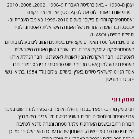
ויצמן מ-1990 – באוניברסיטה העברית 1998-9, 2002, 2008, 2010
– פרופ אורח באוניב' לוס אנג'לס (UCLA) יוצר ומרצה הקורס
"אסטרופיסיקה והחיים ביקום" בשנים 1999-2010 באוניב' העברית וב-
UCLA. חבר הועדה המדעית של האגודה הישראלית לאסטרוביולוגיה
ותחילת החיים (ILASOL)
פרסומים: מעל 100 מאמרים מקצועיים בעיתונים המובילים בעולם בתחום
האסטרופיסיקה. עיסוקים אחרים: יו"ר ועורך בטאון האגודה הישראלית
לאספרנטו, חבר האקדמיה הבין לאומית לאספרנטו, חבר הנהלת אירגון
האספרנטו העולמי ((UEA מדריך לניווט ספורטיבי בביה"ס "מור" וחבר
איגוד הניווט הישראלי טיולים בארץ ובעולם, צילום נולד 1954 בת"א, נשוי
+3, גר במודיעין.
סומק רוני
רוני סומק נולד ב-1951 בבגדד,הועלה ארצה ב-1953.למד רישום במכון
אבני וספרות ופילוסופיה יהודית באוניברסיטת תל-אביב. היה מדריך
חבורות רחוב ובשנים האחרונות מלמד ספרות ומנחה סדנא לכתיבה
יוצרת.פרסם 10 ספרי שירה, והאחרון שבהם עד כה הוא "אלג'יר".כמו כן
פירסם ספר ילדים ( "כפתור הצחוק" עם שירלי סומק).