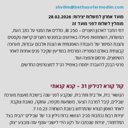
shvilim@bethasofermodiin.com
מועד אחרון למשלוח יצירות: 28.02.2026
מומלץ לשלוח לפני מועד זה
דמי החבר לארגון היוצרים – 250 ₪, כוללים את המנוי על כתב העת,
המשלוח, השתתפות פעילה באירועים ובמפגשי היוצרים קריאת טקסטים
והצגת הסיפור של העבודה האמנותית או הצגת אלבום עבודות, תערוכה
קבוצתית באולם הספרייה המרכזית במודיעין שקיבל פנים אחרות לאחר
השיפוצים, פרסום והפצה ועוד.
פרטי הבנק להעברה יימסרו באימייל הנ"ל למצטרפים החדשים.
קול קורא לגיליון 31 – קנֹא קנאתי
הנושא" בית, אל־בית ותת־בית, שנקבע לפני שנה בישיבת מועצת מערכת
שבילים, קיבל למרבה הצער, משמעות מקיפה, עמוקה, כואבת ונוקבת
לאחר האסון הנורא שהתרחש בשבת השחורה 7.10.23.
יצירות רבות נכתבות סביב הנושא ברוח גיליון 13 של שבילים "הבית בצל
המלחמה", יצירות שנכתבו על רקע הירי לישובי עוטף עזה ומבצע "צוק