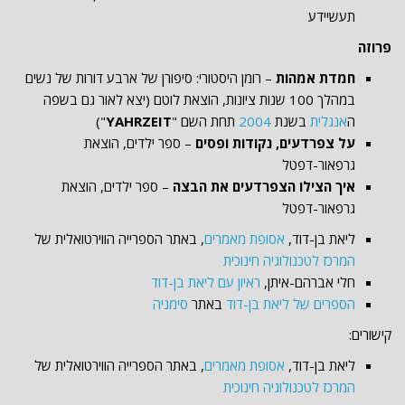
תעשיידע
פרוזה
חמדת אמהות
– רומן היסטורי: סיפורן של ארבע דורות של נשים
במהלך 100 שנות ציונות, הוצאת לוטם (יצא לאור גם בשפה
ה
אנגלית
בשנת
2004
תחת השם "
YAHRZEIT
")
על צפרדעים, נקודות ופסים
– ספר ילדים, הוצאת
גרפאור-דפטל
איך הצילו הצפרדעים את הבצה
– ספר ילדים, הוצאת
גרפאור-דפטל
ליאת בן-דוד, ‏
אסופת מאמרים
, באתר הספרייה הווירטואלית של
המרכז לטכנולוגיה חינוכית
חלי אברהם-איתן,
ראיון עם ליאת בן-דוד
הספרים של ליאת בן-דוד
באתר
סימניה
קישורים:
ליאת בן-דוד, ‏
אסופת מאמרים
, באתר הספרייה הווירטואלית של
המרכז לטכנולוגיה חינוכית