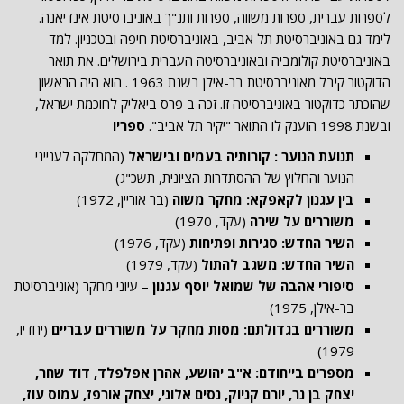
לספרות עברית, ספרות משווה, ספרות ותנ"ך באוניברסיטת אינדיאנה.
לימד גם באוניברסיטת תל אביב, באוניברסיטת חיפה ובטכניון. למד
באוניברסיטת קולומביה ובאוניברסיטה העברית בירושלים. את תואר
הדוקטור קיבל מאוניברסיטת בר-אילן בשנת 1963 . הוא היה הראשון
שהוכתר כדוקטור באוניברסיטה זו. זכה ב פרס ביאליק לחוכמת ישראל,
ובשנת 1998 הוענק לו התואר "יקיר תל אביב".
ספריו
תנועת הנוער : קורותיה בעמים ובישראל
(המחלקה לענייני
הנוער והחלוץ של ההסתדרות הציונית, תשכ"ג)
בין עגנון לקאפקא: מחקר משוה
(בר אוריין, 1972)
משוררים על שירה
(עקד, 1970)
השיר החדש: סגירות ופתיחות
(עקד, 1976)
השיר החדש: משגב להתול
(עקד, 1979)
סיפורי אהבה של שמואל יוסף עגנון
– עיוני מחקר (אוניברסיטת
בר-אילן, 1975)
משוררים בגדולתם: מסות מחקר על משוררים עבריים
(יחדיו,
1979)
מספרים בייחודם: א"ב יהושע, אהרן אפלפלד, דוד שחר,
יצחק בן נר, יורם קניוק, נסים אלוני, יצחק אורפז, עמוס עוז,