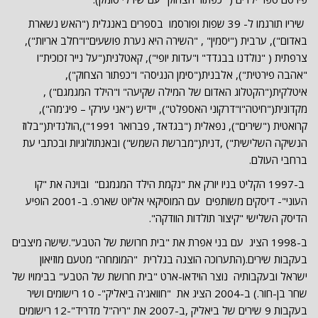
שיריו תורגמו ל- 39 שפות ופורסמו בספרים באנגלית ("האש נשארת
באדום"), ערבית ("יסמין" , "השירה היא נערת פושעים"ו"חלב אריות"),
צרפתית ( "נולדנו בבגדד" ו"עדות יופי"), קאטלנית("על נייר זכוכית"ו
"אהבה פירטית"), אלבנית("סימן הנגיסה" ו"כפתור הצחוק"),
איטלקית("הקטלוג האדום של המילה שקיעה" ו"הילד המגמגם") ,
מקדונית("חיטה"ו"דרקוני האספלט"), יידיש ("אני עירקי – פיג'מה"),
קרואטית ("שירים"), נפאלית ("בגדאד, פברואר 1991"),הולנדית("בלוז
הנשיקה השלישית") ,דנית("מברשת השמש") ובאנתולוגיות ובכתבי עת
ברחבי העולם.
ב-1997 הקליט בניו יורק את "נקמת הילד המגמגם" ובוינה את "קו
העוני"- דיסקים משותפים עם המוסיקאי אליוט שארפ. ב-2001 הופיע
הדיסק השלישי "קיצור תולדות הוודקה".
ב-1998 הציג עם בני אפרת את "בית חרושת של הטבע".שישה מיצבים
בעקבות שירים.(התערוכה הוצגה בגלרית "המומחה" מטעם מוזיאון
ישראל ובעקבותיה נוצר הוידאו-ארט "בית חרושת של הטבע" בבימויו של
שחר בן-חור.) ב-2004 הציג את "חוואג'ה ביאליק"- 10 רישומים ושיר
בעקבות 9 שירים של ביאליק ,ב-2007 את "ריה"ל מדריד"-12 רישומים