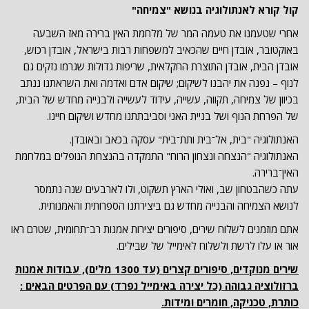
קול קורא לאנתולוגיה בנושא "צמיחה"
אחרי שטעמנו את טעמה המר של מלחמת האין ברירה מאז השבעה
באוקטובר, אובדן חיים שהכאיב למשפחות רבות בישראל, אובדן רכוש,
אובדן הבית, אובדן התוצרת החקלאית, שריפות גדולות שגרמו נזקים גם
לנוף – נפנה את יהבנו לשיקום; שיקום אדם ואדמה ואת השראתנו ננתב
בכיוון של צמיחה, תקווה, עשייה, עידוד לעשייה ולבנייה מחדש של הבית,
של הפרחת הנוף ושל בניית האני וסביבתתנו מחדש ושיקום חיינו.
האנתולוגיה "בית, אל־בית ותת־בית" עסקה בכאב ובאובדן.
האנתולוגיה "הנצחה ונצחון הרוח" התמקדה בהנצחת הנופלים במלחמת
האין־ברירה.
עתה כשהבטחון שב, ואולי הארץ תשקוט, ולו לארבעים שנה נתמסר
לנושא הצמיחה והבנייה מחדש גם ביצירתנו הספרותית והאמנותית.
אתם מוזמנים לשלוח שירים, סיפורים יצירות אמנות רב־תחומית, שטרם ראו
אור או עלו לרשת ולשלוח לאימייל של שבילים.
שירים מנוקדים, סיפורים קצרים (עד 1300 מלים), עבודות אמנות
ברזולוציה גבוהה (כל יצירה באימייל נפרד) עם הפרטים הבאים :
כותרת, טכניקה, חומרים ומידות.