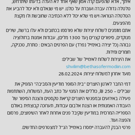
איתן", אלא שהפעם קרה אסון שאף אחד לא העלה בדעתו שיתרחש,
טלטלה גדולה עברה ועוברת על כולנו. יש מי שנאלם ולא יכול להביע את
הטלטלה הנוראה ויש מי שלא יכול ללא הכתיבה שחובשת ולו מקצת
מהפצעים.
אתם מוזמנים לשלוח יצירות שלא פורסמו בכתובים ולא עלו ברשת, שירים
מנוקדים, סיפורים קצרים (עד 1300 מלים), עבודות אמנות ברזולוציה
גבוהה (כל יצירה באימייל נפרד) עם הפרטים הבאים : כותרת, טכניקה,
חומרים ומידות.
את היצירות לשלוח לאימייל של שבילים:
shvilim@bethasofermodiin.com
מועד אחרון למשלוח יצירות: 28.02.2024
דמי החבר לארגון היוצרים "בית הסופר מודיעין והסביבה" המפיק את
שבילים – 250 ₪, כוללים את המנוי על כתב העת, המשלוח, השתתפות
פעילה באירועים ובמפגשי היוצרים קריאת טקסטים והצגת הסיפור של
העבודה האמנותית או הצגת אלבום עבודות, תערוכה קבוצתית באולם
הספרייה המרכזית במודיעין שקיבל פנים אחרות לאחר השיפוצים, פרסום
והפצה ועוד.
פרטי הבנק להעברה יימסרו באימייל הנ"ל למצטרפים החדשים.