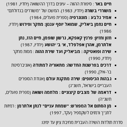
חיים באר
: סיפורת ההווה – עיונים בדרך ההשוואה (יחדיו, 1981)
משוררי בשורה
(יחדיו, 1983). המשכו של "משוררים בגדולתם"
אמיר גלבע : מונוגרפיה
(ספרית פועלים, 1984)
חיים נחמן ביאליק, שמואל יוסף עגנון: מחקר ופירוש
(יחדיו,
1986)
חזון וחזיון: פרנץ קאפקא, גרשון שופמן, חיים הזז, נתן
אלתרמן, אהרן אפלפלד, א' ב' יהושע
(יחדיו, 1987)
שירה ופואטיקה : מביאליק ועד שירת ההוה
: מסות מחקר
(יחדיו, 1990)
דרכים בפרשנות החדשה: מתאוריה למתודה
(אוניברסיטת
בר-אילן, 1990)
גבהות הכיסופים: שירה מתקנת עולם
(אגודת הסופרים
העבריים בישראל, תשנ"ג)
דראמה של מצבים קיצוניים : מלחמה ושואה
(ספרית פועלים,
תשנ"ה)
מן הסתום אל המפורש: "שמחת עניים" לנתן אלתרמן
: רמיזות
לתנ"ך ורמזים לשקספיר (עקד, 1997)
סדרת תולדות השירה העברית מחיבת ציון עד ימינו: