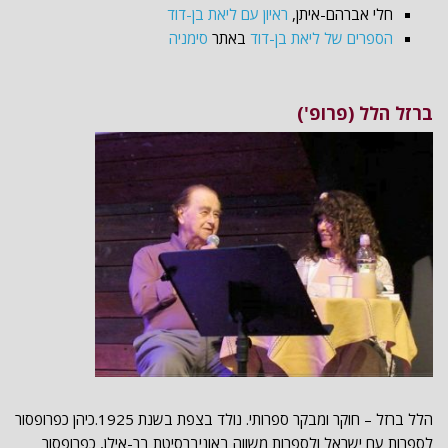
חלי אברהם-איתן,
ראיון עם ליאת בן-דוד
הספרים של ליאת בן-דוד
באתר
סימניה
ברזל הלל (פרופ')
הלל ברזל – חוקר ומבקר ספרותי. נולד בצפת בשנת 1925.כיהן כפרופסור
לספרות עם ישראל ולספרות משווה באוניברסיטת בר-אילן, כפרופסור