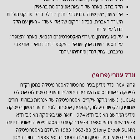
הלל ברזל, באתר של הוצאת אוניברסיטת בר-אילן
אלי אשד, "אין שירה עברית בלי תנ"ך": הלל ברזל ופרויקט תולדות
השירה העברית, בבלוג "היקום של אלי אשד" – ראיון עם הלל
ברזל על יצירתו:
עקיבא צימרמן, משוררי האקספרסיוניזם הנבואי, באתר "הצופה".
על הספר "שירת ארץ ישראל – אקספריוניזם נבואי – אורי צבי
גרינברג, יצחק למדן ומתתיהו שוהם"
ונדל עמרי (פרופ')
פרופ' עמרי ונדל מדען בכיר ופרופסור לאסטרופיסיקה במכון רק"ח
לפיסיקה באוניברסיטה העברית בירושלים ובאוניברסיטת לוס אנג'לס
(UCLA). נושאי מחקר עיקריים: אסטרופיסיקה של אנרגיות גבוהות, חורים
שחורים, גלקסיות פעילות, קווזארים, אסטרוביולוגיה. תואר ראשון בפיסיקה
ומדעי המחשב מאוניב' ת"א 1974 תואר שני בפיסיקה מאוניב' ת"א
1978 שרות צבאי 1974-1980 דוקטורט באסטרופיסיקה מאוניב' ניו יורק
(Stony Brook SUNY) 1983 1983-88 השתלם באסטרופיסיקה
באוניברסיטאות פרינסטון, מרילנד וסטנפורד 1988-90 – חוקר במכון