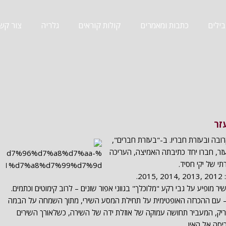
ילים
כתבות ומאמרים
קולות קוראים
גלריה
צור קש
זר
ובה ובעזרת חבריו. ב-"בעזרת חברים",
ר, חברו יחד כתיבתה האמיצה, העריכה
תי של יקי חסיד.
ר מופיע על גבי רקע "מלוכלך" בגווני אפור שונים – לרוב קימוטים וכתמים.
 – עם ההכרזה האופטימית על תחילת המסע השירי, מתוך השמחה על הבמה
יק, המעביר תחושה עמוקה של אוזלת ידה של השירה, כשלאורך השירים
 אל האַיִן.