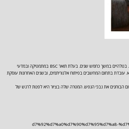
בנערותה למדה ציור בסטודיו של הציירת ש. בטלהיים במשך כחמש שנים. בעלת תואר BSC במתמטיקה ובמדעי
מאונ' ת"א. עובדת בתחום המחשבים בפיתוח אלגוריתמים, ובשנים האחרונות עוסקת
ום-יום הבוחנים את נבכי הנפש. המטרה שלה בציור היא לפנות לרגש של