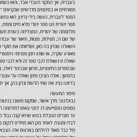
בעברית, אך המקור העברי אבד, והוא נשתמר 
מסורתיים או בסיכומים מדרשיים שנקראים "מע
הספר לעברית, נעשה בידי גרינץ. הוא נחשב ל
ספר יהודית הנו ספר יהודי מלא חיים ומתח
מלחמתה של יהודית, המצליחה בעזרת תעוזתה
של שם ה', תפילות, מצוות, תיאור של עבוד
השאלה שנדון בה כאן, ושליוותה את חוקרי ה
מאורע שקרה, או שזהו רומן ספרותי-היסטורי. 
שאלה זו נשאלת לגבי ספר זה ולא לגבי ספרי
שבספרים החיצוניים, מכיוון שבניגוד לאלו, ב
בהמשך, ואלה הציבו סימן שאלה על עצם קי
בדיוננו נציג את שתי הדעות ונדון בהן, אך 
סיפור המעשה
נבוכדנצר מלך אשור, שמקום מושבו בנינווה
נוספים המסייעים לו. לפני צאתו למלחמה ה
עד מצרים הגובלת בכוש שהיא קצה גבול ממ
לבדו ומנצח. לאחר מכן הוא מחליט לנקום 
חַיִל כבד מאוד להילחם בארצות אלו. הצבא י