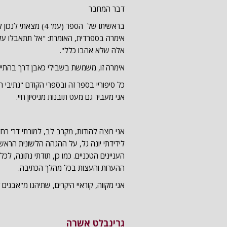
דבר המחבר
בראשיתו של הספר (עמ' 
אימרה בספרדית, האומרת: "אל תתאבלו על
אלה שלא אהבו כלל".
אימרה זו, משמשת בשבילי כאבן דרך בהתייחס
כל סיפוריי בספר זה ובספרי הקודם "נתיבי ח
אני מעביר גם מעט תובנות מניסיון חיי.
אני רוצה להודות, מקרב לב, למורתי דר' ר
לידידתי יונה גל, על ההגהה הלשונית הראש
העניינים הטכניים. כמו כן, תודתי נתונה, ל
ההערות והעצות בכל מהלך הכתיבה.
אני מקווה, קוראיי היקרים, שתיהנו מ"אבנים ז
גרינבלט אשרה