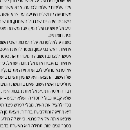
של אולופַרנא נופל על אנשי ערי החוף שבאר
אליו שליחים לשלום ולכניעה. צבא אשור ח
משמגיעה לירושלים הידיעה על צבא אשור, נופ
הישובים היהודיים שבגבול השומרון, ודור
יגיע אל ירושלים ואל המקדש. המשימה מוטלת 
ובית-חומותיים.
כשנודע לאולופַרנא על היערכות יושבי השומ
אחיאור, ראש בני עמון, מספר לו את ההיסטו
אפשר לנצחם. תשובה זו מעוררת את כעסו של
אחיאור בהעבירו אותו אל מחנה ישראל, כד
אולופַרנא מחליט לכבוש תחילה את בְּתוּלְ
של הישוב. התוצאה היא שהמזון והמים בישו
מחליטים ראשי הישוב שאם בחמשת הימים הקרו
דבר החלטה זו מגיע אל אחת מבנות העיר, 
שלא יקבעו גבול לחסדי ה' ושלא ייכנעו –
בכדי להציל את העיר, מבלי לפרש כיצד תע
היא מתייפה ומתלבשת בהידור, ויוצאת מן 
שיביאו אותה אל אולופַרנא, כי יש לה מידע 
בסבר פנים יפות. תחילה היא מאשרת בדבריה