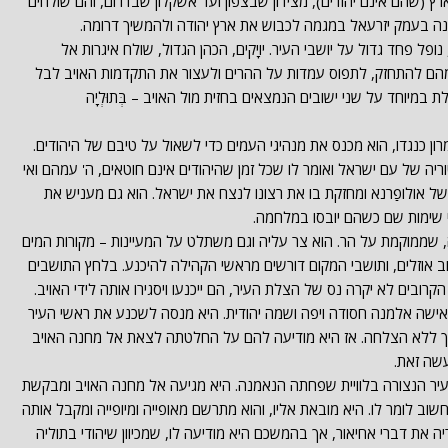
ץ (שהם אינם יהודים), מצידון שבצפון ועד אשקלון שבדרום, והם שולחים
ונה בעמק יזרעאל במגמה לכבוש את ארץ יהודה ולהמשיך דרומה.
ל פחד גדול על יושבי העיר. יויָקים, הכהן הגדול, שולח איגרות אל
ש מהם להתחזק, לתפוס עמדות על ההרים ולעצור את התקדמות האויב לבל
במיוחד על שני ישובים הנמצאים בחזית מול האויב – בְּתוּלְיָה
רון כנגדו, הוא מכנס את מנהיגי העמים כדי לשאול על טיבם של היהודים.
ריה של עם ישראל ואומר לו שכל זמן שהיהודים אינם חוטאים, ה' עמהם ואי
 אולופַרנא ומחזקת בו את רצונו לנצח את ישראל. הוא גם מעניש את
י שימות שם כשהם יובסו במלחמה.
יָה, שממוקמת על הר. הוא צר עליה וגם משתלט על המעיינות – מקורות המים
ב אוזלים, ותושבי המקום דורשים מראשי הקהילה להיכנע. בלחץ התושבים
בים לא יקרה נס של הצלת העיר, הם ייכנעו ויסגירו אותה לידי האויב.
אישה אלמנה חסודה ויפה ושמה יהודית. היא מנסה לשכנע את ראשי העיר
 אך ללא הצלחה. אז היא מודיעה להם על החלטתה לצאת אל מחנה האויב
שה זאת.
העיר הנצורה בלוויית שפחתה הנאמנה. היא מגיעה אל מחנה האויב ומבקשת
חשוב לומר לו. היא מובאת אליו, והוא מתרשם מאופייה ומיופייה ומקבל אותה
 את דברי אחיאור, אך בהמשכם היא מודיעה לו, שמכיוון שיהודי בתוליה