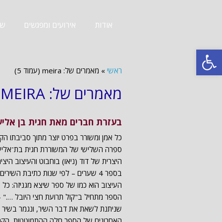
אודות
אירועים ומפגשים
שב
פתח סרגל נגישות
ראשי
»
מאמרים של: meira (עמוד 5)
מאמרים של: MEIRA
בעזרת חברים מאת חגית בן אליע
כל אמן ומשורר בפרט יוצר מתוך סביבתו הקר
ספרה השלישי של המשוררת חגית בת־אליעז
היצרית של דוד (ניאו) בוחבוט והעיצוב היציר
בספר 4 שערים – לפי שנות כתיבת השירים: 2012 ,2013 ,2014 ,2015.
העיצוב הוא כמו של ספר שיצא מגניזה: כל שי
הספר מתחיל ב"קול תרועת חצי היובל …."
שניתנת לשאת את דבר השיר, ונגמר בשיר ר
האחרונים של הספר חלה ההתמוטטות, הקריסה