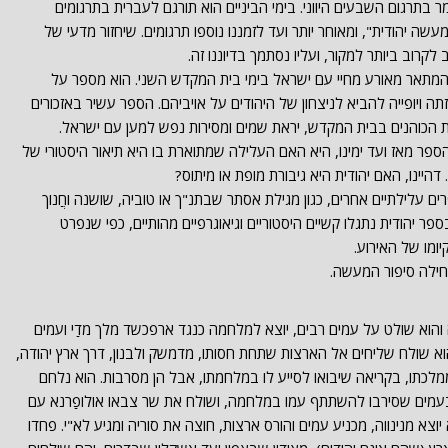
בתרגום השבעים היווני. בימי הביניים הוא תורגם לעברית בתרגומים
שה יהודית", ומאוחר יותר ועד לזמננו נוספו תרגומים. שיחזור מדעי של
קרוב ביותר למקור, ועליו נסתמך בדיוננו זה.
, המתאר מאורע מחיי עם ישראל בימי בית המקדש השני. הוא מספר על
 ויופייה להביא לניצחון של היהודים על אויביהם. הספר עשיר באזכורים
ת הכוהנים בבית המקדש, יראת שמים ומסירות נפש למען עם ישראל.
ספר מאז ועד ימינו, היא האם העלילה שמתוארת בו היא תיאור היסטורי של
דהיינו, האם יהודית היא גיבורת מופת או מיתוס?
ם עלילתיים אחרים, כגון מגילת אסתר שבתנ"ך או טוביה, שושנה וחֲנוך
ספר יהודית נתגלו קשיים היסטוריים וגיאוגרפיים מהותיים, כפי שנפרט
ומו של האירוע.
תחילה סיפור המעשה.
 והוא שולט על עמים רבים, יוצא למלחמה כנגד ארפכשד מלך מדַי ועמים
וא שולח שליחים אל הארצות שתחת חסותו, מדמשק ולבנון, דרך ארץ יהודה,
לכתו, בקריאה שיבואו לסייע לו במלחמתו, אבל הן מסרבות. הוא נלחם
בעמים שסירבו להשתתף עמו במלחמה, ושולח את שר צבאו אולופַרנא עם
וצא מנינווה, מכניע עמים והורס ארצות, חוצה את סוריה ומגיע לא"י. פחדו