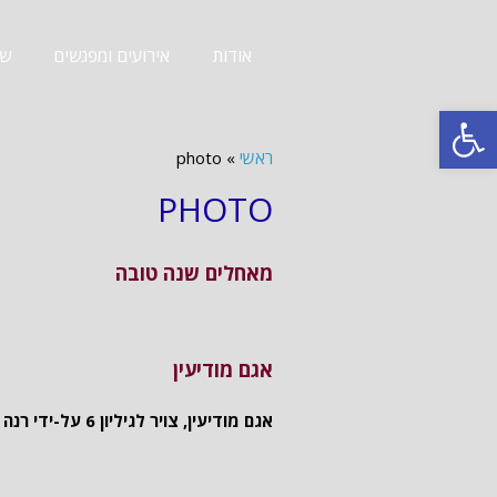
אודות
אירועים ומפגשים
שב
פתח סרגל נגישות
ראשי
»
photo
PHOTO
מאחלים שנה טובה
אגם מודיעין
אגם מודיעין, צויר לגיליון 6 על-ידי רנה סופרין שפירא