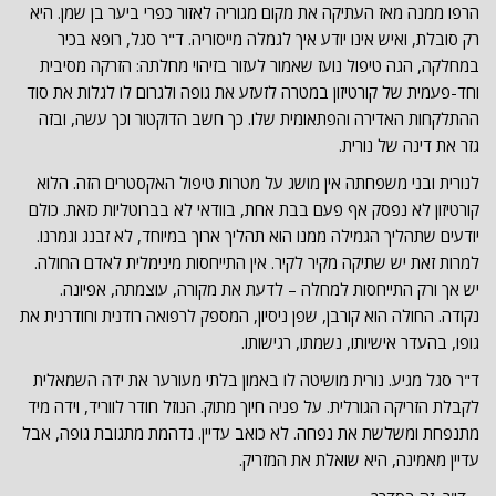
הרפו ממנה מאז העתיקה את מקום מגוריה לאזור כפרי ביער בן שמן. היא
רק סובלת, ואיש אינו יודע איך לגמלה מייסוריה. ד"ר סגל, רופא בכיר
במחלקה, הגה טיפול נועז שאמור לעזור בזיהוי מחלתה: הזרקה מסיבית
וחד-פעמית של קורטיזון במטרה לזעזע את גופה ולגרום לו לגלות את סוד
ההתלקחות האדירה והפתאומית שלו. כך חשב הדוקטור וכך עשה, ובזה
גזר את דינה של נורית.
לנורית ובני משפחתה אין מושג על מטרות טיפול האקסטרים הזה. הלוא
קורטיזון לא נפסק אף פעם בבת אחת, בוודאי לא בברוטליות כזאת. כולם
יודעים שתהליך הגמילה ממנו הוא תהליך ארוך במיוחד, לא זבנג וגמרנו.
למרות זאת יש שתיקה מקיר לקיר. אין התייחסות מינימלית לאדם החולה.
יש אך ורק התייחסות למחלה – לדעת את מקורה, עוצמתה, אפיונה.
נקודה. החולה הוא קורבן, שפן ניסיון, המספק לרפואה רודנית וחודרנית את
גופו, בהעדר אישיותו, נשמתו, רגישותו.
ד"ר סגל מגיע. נורית מושיטה לו באמון בלתי מעורער את ידה השמאלית
לקבלת הזריקה הגורלית. על פניה חיוך מתוק. הנוזל חודר לווריד, וידה מיד
מתנפחת ומשלשת את נפחה. לא כואב עדיין. נדהמת מתגובת גופה, אבל
עדיין מאמינה, היא שואלת את המזריק.