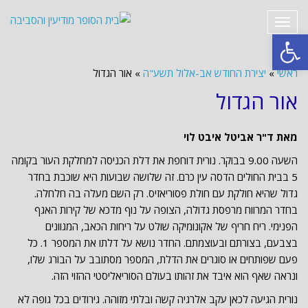
תפריט
פתח סרגל נגישות
ראשי
»
יצירת החודש אב-אלול תשע"ה
»
אור הגדול
אור הגדול
מאת ד"ר אביטל איבט לוי
השעה 9.00 בבוקר. נורית דוחפת את דלת הכניסה למחלקת העור בקומה
5 בבית החולים הדסה עין כרם. זה שלושה שבועות היא שוכבת בחדר
גדול שהיא חולקת עם חולת פסוריאזיס. רק השם מעלה בה חלחלה.
בחדר המרווח מרפסת גדולה, הצופה על נוף מדכא של קירות האגף
הפנימי. ריח חריף של אקונומיקה שולט על ריחות הכאב, המגוונים
בצבעם, בצורתם ובעוצמתם. החדר נושא על דלתו את המספר 1. כל
פעם שפותחים או סוגרים את הדלת, המספר מסתובב על הבורג שלו,
ונראה שאף הוא איבד את זהותו בעולם הסוריאליסטי ההזוי הזה.
נורית הגיעה לכאן עקב אלרגיה קשה ובלתי מזוהה. גירודים בכל גופה לא