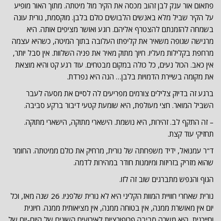
פתאום אור ענק לבן זהוב מכסה את הקיר מול מיטתה. מתוך האור מופיע
על הקיר שביל מלא באנשים הלבושים כולם בלבן. מוקסמת, נורית עונה
בשמחה להזמנתם להצטרף אליהם. רוגע ואושר מציפים אותה. היא
מרגישה שגופה משאיר את קליפתו העלובה בתוך המיטה, כשהיא עצמה
מרחפת בקלילות מעליו. חיוך מתוק מאיר את פניה השלוות. אין סבל יותר,
אין כאב. הכול נעים, כל כולה במקום מבטחים. עוד רגע קט והיא מוצאת
את מקומה בשיירת הדמויות בלבן… הנה היא נפרדת.
ברגע זה בדיוק צלילים צורמים מפריעים לה לסיים את מסעה לעבר
השביל המואר. חצי מעולפת, היא שומעת קטעי דיבור ברקע סביבה.
– זה התקף לב. זהירות, היא נושמת. הישארי מתוקה, הישארי מתוקה.
תחזיקי עוד קצת.
ד"ר עמנואל, ידיד משפחתה של נורית, מרחיק את כולם ממיטתה. החומר
שהוא מזריק בזריזות ומיומנות חודר במהירות לדמה.
הגוף והנפש מתברגים שוב זה לזו.
נורית שאחרי חוויית המוות הקליני היא לא נורית שלפניו. 26 שנה מאז, וכל
יום אין מאושרת ממנה, אין בטוחה ממנה, אין מציאותית ממנה. חיונית
וחייכנית, היא משרה סביבה פרופורציות לאירועים השונים של היום-יום של