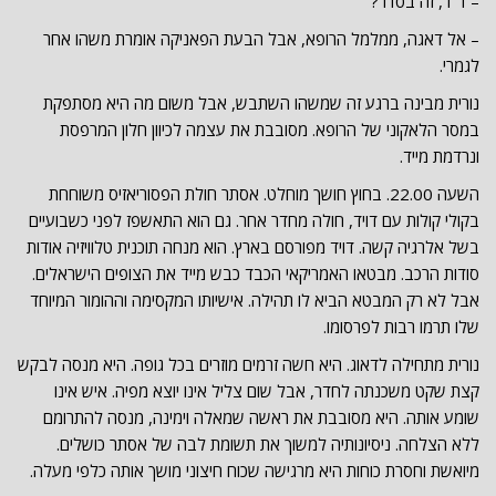
– ד"ר, זה בסדר?
– אל דאגה, ממלמל הרופא, אבל הבעת הפאניקה אומרת משהו אחר
לגמרי.
נורית מבינה ברגע זה שמשהו השתבש, אבל משום מה היא מסתפקת
במסר הלאקוני של הרופא. מסובבת את עצמה לכיוון חלון המרפסת
ונרדמת מייד.
השעה 22.00. בחוץ חושך מוחלט. אסתר חולת הפסוריאזיס משוחחת
בקולי קולות עם דויד, חולה מחדר אחר. גם הוא התאשפז לפני כשבועיים
בשל אלרגיה קשה. דויד מפורסם בארץ. הוא מנחה תוכנית טלוויזיה אודות
סודות הרכב. מבטאו האמריקאי הכבד כבש מייד את הצופים הישראלים.
אבל לא רק המבטא הביא לו תהילה. אישיותו המקסימה וההומור המיוחד
שלו תרמו רבות לפרסומו.
נורית מתחילה לדאוג. היא חשה זרמים מוזרים בכל גופה. היא מנסה לבקש
קצת שקט משכנתה לחדר, אבל שום צליל אינו יוצא מפיה. איש אינו
שומע אותה. היא מסובבת את ראשה שמאלה וימינה, מנסה להתרומם
ללא הצלחה. ניסיונותיה למשוך את תשומת לבה של אסתר כושלים.
מיואשת וחסרת כוחות היא מרגישה שכוח חיצוני מושך אותה כלפי מעלה.