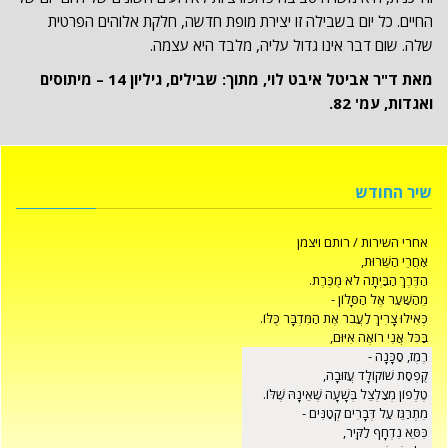
החיים. כל יום בשבילה זו יצירת מופת חדשה, חלקת אלוהים הפרטית
שלה. שום דבר אינו גדול עליה, מלבד היא עצמה.
מאת ד"ר אביטל איבט לוי, מתוך: שבילים, גיליון 14 – מיתוסים
ואגדות, עמ' 82.
שיר החודש
אחרי השירות / רותם ויצמן
אחרי השירות / רותם ויצמן
אַחֲרֵי הַשֵּׁרוּת,
אַחֲרֵי הַשֵּׁרוּת,
הַדֶּרֶךְ הַבַּיְתָה לֹא מֻכֶּרֶת.
הַדֶּרֶךְ הַבַּיְתָה לֹא מֻכֶּרֶת.
מֵהַשַּׁעַר אֶל הַסָּלוֹן -
מֵהַשַּׁעַר אֶל הַסָּלוֹן -
כְּאִילוּ צָרִיךְ לַעֲבֹר אֶת הַמִּדְבָּר כֻּלּוֹ.
כְּאִילוּ צָרִיךְ לַעֲבֹר אֶת הַמִּדְבָּר כֻּלּוֹ.
בַּכֹּל אֲנִי רוֹאֶה אִיּוּם,
בַּכֹּל אֲנִי רוֹאֶה אִיּוּם,
רֶמֶז, סַכָּנָה -
רֶמֶז, סַכָּנָה -
קֻפְסַת שׁוֹקוֹלָד עֲזוּבָה,
קֻפְסַת שׁוֹקוֹלָד עֲזוּבָה,
טֶלֶפוֹן מְצַלְצֵל בְּשָׁעָה שֶׁאֵינָהּ שֶׁלּוֹ.
טֶלֶפוֹן מְצַלְצֵל בְּשָׁעָה שֶׁאֵינָהּ שֶׁלּוֹ.
מִתְרַגֵּז עַל דְּבָרִים קְטַנִּים -
מִתְרַגֵּז עַל דְּבָרִים קְטַנִּים -
כִּסֵּא נִדְחָף לַקִּיר,
כִּסֵּא נִדְחָף לַקִּיר,