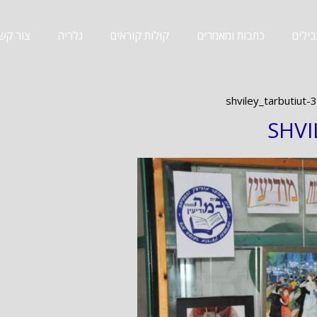
ילים
כתבות ומאמרים
קולות קוראים
גלריה
צור קש
shviley_tarbutiut-3
SHVI