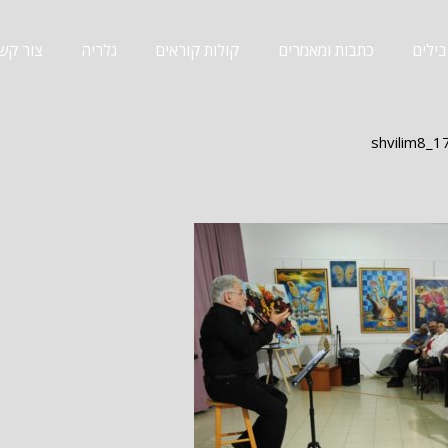
ילים
כתבות ומאמרים
קולות קוראים
גלריה
צור קש
shvilim8_1