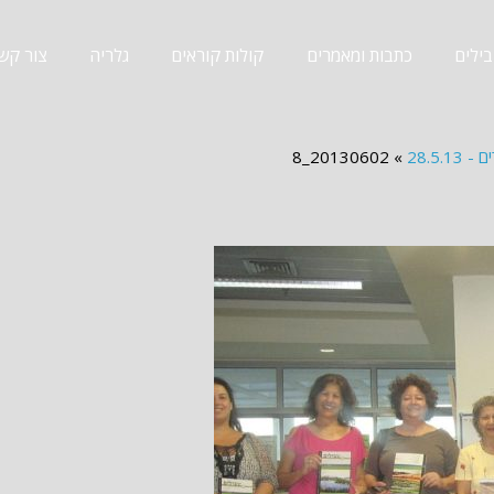
ילים
כתבות ומאמרים
קולות קוראים
גלריה
צור קש
28.5.
»
20130602_8