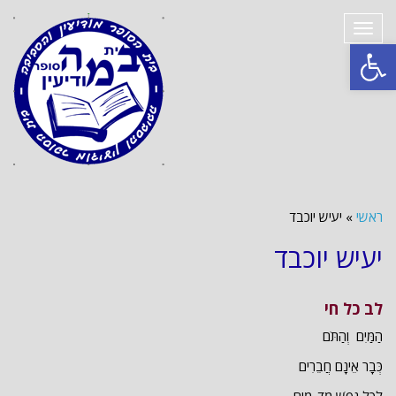
תפריט
פתח סרגל נגישות
ראשי
»
יעיש יוכבד
יעיש יוכבד
לב כל חי
הַמַּיִם וְהַתֹּם
כְּבָר אֵינָם חֲבֵרִים