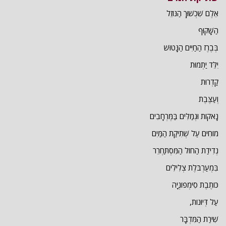
אֵלֶם שִׁכְשׁוּךְ הַנּוֹזֵל
הַשָּׁקוּף
בְּבֶרֶז הַחַיִּים הַנָּטוּשׁ
יִלֵּד יַתְמוּת
קַדְרוּת
וְעַצֶּבֶת
נָאקוֹת וּגְמַלִּים בַּמֶּרְחָבִים
מוֹחִים עַל שְׁתִיקַת הַמַּיִם
נְדִידַת הַחוֹל הַמִּסְתַּחְרֵר
בִּמְעַרְבֹּלֶת צְלִילִים
כּוֹתֶבֶת סִימְפוֹנְיָה
עַל דְּיוּנוֹת,
שִׁירַת הַמִּדְבָּר