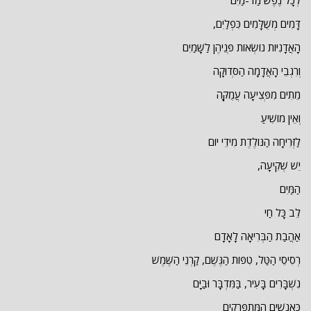
לְכָל נֶפֶשׁ מַד-מַיִם
דָּמִים מְשֻׁלָּמִים כִּפְלַיִם,
הָאֲדָנִיּוֹת נוֹשְׂאוֹת פְּנֵיהֶן לַשָּׁמַיִם
וְרִגְבֵי הָאֲדָמָה הַסְּדוּקָה
מֵתִים מִפְּצִיעָה עֲמֻקָּה
וְאֵין מוֹשִׁיעַ
לַזְּרִיחָה הַנּוֹלֶדֶת מִידֵי יוֹם
יֵשׁ שְׁקִיעָה,
הַמַּיִם
לֵב כָּל חַי
אַהֲבַת הַבְּרִיאָה לָאָדָם
רְסִיסֵי הַטַּל, טִפּוֹת הַגֶּשֶׁם, קַרְנֵי הַשֶּׁמֶשׁ
נִשְׁבָּרִים בָּעִיר, בַּמִּדְבָּר וּבַיָּם
כַּאֲנָשִׁים הַמִּתְפָּרְקִים