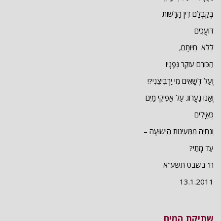
בְּקַבְּלָם דִּין הָרָשׁוּת
דּוֹעֲכִים
לְלֹא חַיּוּתָם,
הַכּוֹרֵם עוֹקֵר גְּפָנָיו
וְעַל דְּשָׁאִים מִי יַרְבִּיצֵנִי?!
וְאָנוּ נַעֲרוֹג עַל אֲפִיקֵי מַיִם
כְּאַיָּלִים
וְנִחְיֶה מִמַּעַיְנוֹת הַיְּשׁוּעָה –
עַד מָתַי?
ח' בשבט תשע"א
13.1.2011
שתיקת המים