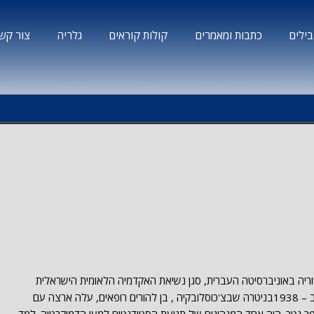
ילים
כתבות ומאמרים
קולות קוראים
גלריה
צור קש
ריה באוניברסיטה העברית, סגן נשיאת האקדמיה הלאומית הישראלית
למדעים ויו"ר מועצת רשות העתיקות. נולד ב – 1938בניטרה שבצ'כוסלובקיה , בן להורים רופאים, עלה ארצה עם