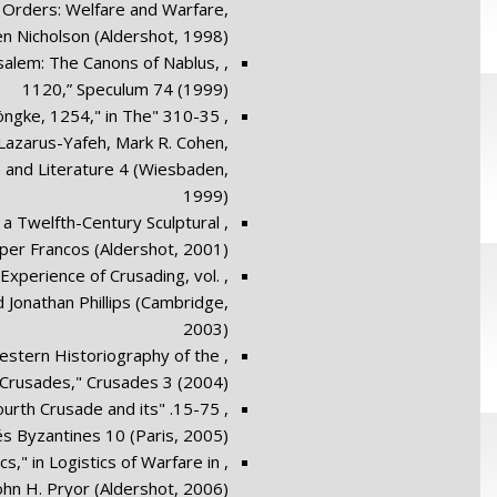
y Orders: Welfare and Warfare,
en Nicholson (Aldershot, 1998)
rusalem: The Canons of Nablus,
1120,” Speculum 74 (1999)
n Möngke, 1254," in The
a Lazarus-Yafeh, Mark R. Cohen,
e and Literature 4 (Wiesbaden,
1999)
f a Twelfth-Century Sculptural
 per Francos (Aldershot, 2001)
e Experience of Crusading, vol.
 Jonathan Phillips (Cambridge,
2003)
Western Historiography of the
Crusades," Crusades 3 (2004)
 Fourth Crusade and its
és Byzantines 10 (Paris, 2005)
s," in Logistics of Warfare in
ohn H. Pryor (Aldershot, 2006)