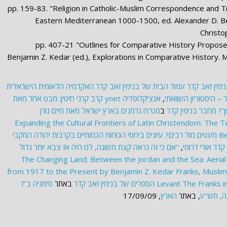
, pp. 159-83. "Religion in Catholic-Muslim Correspondence and Tr
Eastern Mediterranean 1000-1500, ed. Alexander D. B
Christo
, pp. 407-21 "Outlines for Comparative History Proposed
Benjamin Z. Kedar (ed.), Explorations in Comparative History. 
ימין זאב קדר
עמוד הבית של בנימין זאב קדר
האקדמיה הלאומית הישראלית
– היסטוריון השוואתי
,
אנציקלופדיה ynet
קרב קרני חיטין: מבט אחר מאת
וך? מחבר בנימין קדר
ב
מט"ח
גרמנים בארץ ישראל מאת חיים גורן
Expanding the Cultural Frontiers of Latin Christendom: The 
Be
מעטים מול רבים? עיונים ביחסי הכוחות הכמותיים בקרבות יהודה המקבי
 קדר
אורי דרומי
,
"אם כי זה נראה קצת משונה, לנו היה אז צבא יותר גדול
The Changing Land: Between the Jordan and the Sea: Aeria
from 1917 to the Present by Benjamin Z. Kedar
Franks, Muslims
The Franks i
Levant
הספרים של בנימין זאב קדר
באתר
סימניה
ב"ז
ה, תש"ע
, באתר
הארץ
, 17/09/09