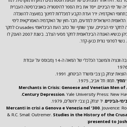
ורר עם הוריו בכפר נטר. היה אחד המנהיגים של תנועת הסטודנטים למען הדמוקרטיה. למד
ה של ימי הביניים. ייסד את בית הספר להיסטוריה באוניברסיטה העברית
ם בתחומי האקדמיה: יו"ר ועדת הקבע למכללות לחינוך במועצה להשכלה
 הלאומית הישראלית למדעים, חבר-חוץ של האקדמיה האמריקאית לימי
הביניים וחבר חוץ של המכון המוביל בגרמניה לחקר ימי הביניים, עורך שותף של כתב העת הבינלאומי Crusades לחקר
מסעי הצלב, המתפרסם בשפה האנגלית, כיהן כנשיא האגודה הבינלאומית לחקר מסעי הצלב. בשנת 2007 הוענק לו
שוי לפרופ' נורית כנען-קדר.
סוחרים במשבר: אנשי העסקים בג'נובה וונציה והמשבר הכלכלי של המאה ה-14 (מבוסס על עבודת
הוצאת יצחק בן צבי ומשרד הביטחון, 1991.
. תמוז: תל אביב, 1975.
Merchants in Crisis: Genoese and Venetian Men of 
Century Depression
. Yale University Press: New Ha
ימי-הביניים
. יד יצחק בן צבי: ירושלים, 1979.
Mercanti in crisi a Genova e Venezia nel '300
. Jouvence: R
& R.C. Smail: Outremer.
Studies in the History of the Cru
presented to Jos