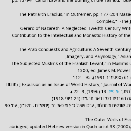
, pp. 73-94. "Canon Law and the Burning of the Talmud," Bul
, 79-82. "The Patriarch Eraclius," in Outremer, pp. 177-204 M
Complex," ¬The J
, 57-63. "Gerard of Nazareth: A Neglected Twelfth-Century Wri
Contribution to the Intellectual and Monastic History of t
, 55-77 "The Arab Conquests and Agriculture: A Seventh-Centu
Imagery, and Palynology," Asian 
1-15. "The Subjected Muslims of the Frankish Levant," in Muslim
1300, ed. James M. Powell
1
. "Expulsion as an Issue of World History," Journal of World History 7 (1996), 165-80 [ (תרגום
למית,"
אלפיים
13 (1996), 9 -22.).
ת בט"ו באב תרע"ח (24 ביולי 1918)
", בתוך: תולדות האוניברסיטה העברית: שורשים והתחלות, ערכו שאול כ"ץ ומיכאל הד (ירושלים , תשנ"ז), עמ' 90
, 157-80 ; abridged, updated Hebrew version in Qadmoniot 33 (2000