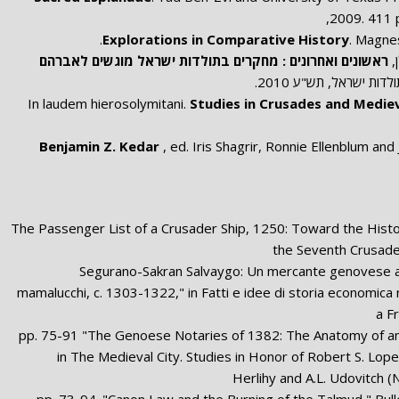
2009. 411 p
Explorations in Comparative History
. Magne
,
ראשונים ואחרונים : מחקרים בתולדות ישראל מוגשים לאברהם
לדות ישראל, תש"ע 2010.
Studies in Crusades and Medie
Benjamin Z. Kedar
, ed. Iris Shagrir, Ronnie Ellenblum and
"The Passenger List of a Crusader Ship, 1250: Toward the Hist
the Seventh Crusade
, 267-79 "Segurano-Sakran Salvaygo: Un mercante genovese 
mamalucchi, c. 1303-1322," in Fatti e idee di storia economica n
a F
, pp. 75-91 "The Genoese Notaries of 1382: The Anatomy of a
in The Medieval City. Studies in Honor of Robert S. Lope
Herlihy and A.L. Udovitch