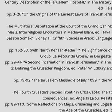
Century Description of the Jerusalem Hospital," in The Militar
ed. Hel
, pp. 3-26 “On the Origins of the Earliest Laws of Frankish Je
, 310-35 "The Multilateral Disputation at the Court of the Grand Qa
Majlis. Interreligious Encounters in Medieval Islam, ed. Hav
Sasson Somekh, Sidney H. Griffith, Studies in Arabic Languag
, pp. 162-83. (with Nurith Kenaan-Kedar:) “The Significance o
Group: Le Retour du Croisé,” in Dei gesta
, pp. 29-44. “A Second Incarnation in Frankish Jerusalem,” in Th
2: Defining the Crusader Kingdom, ed. Peter W. Edbury and
, pp. 79-92 "The Jerusalem Massacre of July 1099 in the 
, 15-75. "The Fourth Crusade's Second Front," in Urbs Capta: The
Consequences, ed. Angeliki Laiou, Réalit
, pp. 89-110. "Some Reflections on Maps, Crusading and Logistic
the Age of the Crusades, ed. J