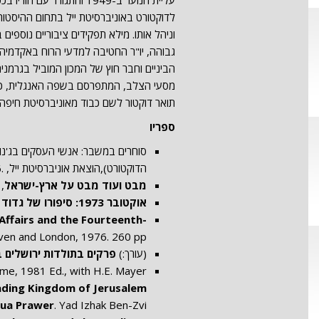
עליית הנוער ב-1949 והתג
לדוקטורט באוניברסיטת ייל בתחום ההיסטורי
וניהל אותו. מילא תפקידים ציבוריים נוספי
גבוהה, יו"ר החטיבה למדעי הרוח באקדמיה
תואר דוקטור לשם כבוד מאוניברסיטת חיפה. נ
ספריו
הדוקטורט),הוצאת אוניברסיטת ייל, .1976
מבט
ועוד
מבט
על
ארץ-
ישראל
, 
אוקטובר 1973: סיפורו של גדוד 'מחץ'
Affairs and the Fourteenth-
ven and London, 1976. 260 pp.
(עורך:)
פרקים בתולדות ירושלים ב
ome, 1981 Ed., with H.E. Mayer
sading Kingdom of Jerusalem
hua Prawer
. Yad Izhak Ben-Zvi: