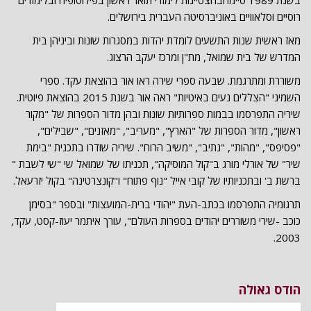
בשנת 1989 סיימהבהצטיינות לימודי תואר ראשון בפילוסופיה ובלימודים
רוסיים וסלאוויים באוניברסיטה העברית בירושלים.
מאז ראשית שנות התשעים לומדת יהדות במסגרות שונות וביניהן בית
המדרש של בית שמואל, מת"ן ומרכז יעקב הרצוג.
משוררת ומתרגמת. שבעה ספרי שירה ראו אור בהוצאת עקד. ספרי
השמיני "הצללים נעים באיטיות" ראה אור בשנת 2015 בהוצאת פיוטית.
שיריה התפרסמו בבמות ספרותיות שונות ובהן מדור הספרות של "מקור
ראשון", מדור הספרות של "הארץ", "מעריב", "מאזנים", "שבילים",
"פסיפס", "מהות", "נתיב", "משיב הרוח". שיריה שודרו בתכנית "בימת
שיר" של אורלי מורג ב"קול המוסיקה", תכניתו של שמואל שי "שי לשבת "
ברשת ב' ובתכניותיו של קובי אייל "נוף פתוח" ו"קונצרטינה" בקול יזרעאל.
תרגומיה התפרסמו בכתב-העת "יהודי ברית-המועצות" ובספר "בסימן
כוכב -שירי משוררים יהודים בספרות העולם", עורך איתמר יעוז-קסט, עקד,
2003.
הודס גאולה