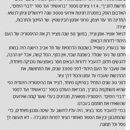
חדשות לתנ"ך", 114 ציורים מספר "בראשית" ועד ספר "דברי הימים",
האלבום הופק במסגרת חגיגות אירועי 3000 שנה לירושלים וניתן לנשיא
המדינה מר עזר ויצמן, פרופ' אמנון רובינשטיין- שר החינוך והתרבות,
יצירה
דניאל אופיר-אמן וצייר, במשך 50 שנה מצייר רק את ההיסטוריה של העם
היהודי לדורות הבאים.
עוד בנעוריו, כשטייל בשכונות הדרומיות של תל אביב הישנה היה במוחו
חלום של נער שנולד בשכונת שבזי, אין כסף, הכול קשה, אבל יש הרבה,
להגשים חלום. להעביר לדורות הבאים מסר באמצעות טכניקה מיוחדת,
את שעבר על העם היהודי לפני 3300 שנים, את התחושות, את
ההרגשות שעברו על עמנו והכול דרך ציור.
לפני 30 שנים התחיל בפרויקט מיוחד, לצייר את ההיסטוריה היהודית כפי
שהיא משתקפת בתנ"ך, מבריאת העולם בספר "בראשית" ועד לספר
"דברי הימים". היסטוריה מפוארת, מנהיגים בעלי שעור קומה ואירועים
שהשאירו את חותמם בעברנו.
בכדי להעביר מסר בציור, היה עליו לחשוב על שיטה וסגנון מיוחדים, כדי
שהמתבונן יבין את הספור מאחורי הציור למרות המגבלה – לא תעשה לך
פסל וכל תמונה.