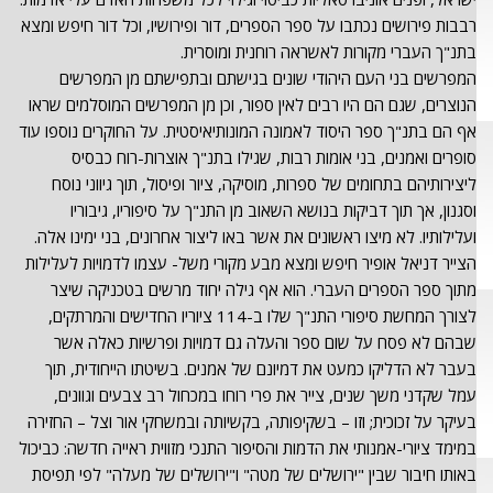
רבבות פירושים נכתבו על ספר הספרים, דור ופירושיו, וכל דור חיפש ומצא
בתנ"ך העברי מקורות לאשראה רוחנית ומוסרית.
המפרשים בני העם היהודי שונים בגישתם ובתפישתם מן המפרשים
הנוצרים, שגם הם היו רבים לאין ספור, וכן מן המפרשים המוסלמים שראו
אף הם בתנ"ך ספר היסוד לאמונה המונותיאיסטית. על החוקרים נוספו עוד
סופרים ואמנים, בני אומות רבות, שגילו בתנ"ך אוצרות-רוח כבסיס
ליצירותיהם בתחומים של ספרות, מוסיקה, ציור ופיסול, תוך גיווני נוסח
וסגנון, אך תוך דביקות בנושא השאוב מן התנ"ך על סיפוריו, גיבוריו
ועלילותיו. לא מיצו ראשונים את אשר באו ליצור אחרונים, בני ימינו אלה.
הצייר דניאל אופיר חיפש ומצא מבע מקורי משל- עצמו לדמויות לעלילות
מתוך ספר הספרים העברי. הוא אף גילה יחוד מרשים בטכניקה שיצר
לצורך המחשת סיפורי התנ"ך שלו ב-114 ציוריו החדישים והמרתקים,
שבהם לא פסח על שום ספר והעלה גם דמויות ופרשיות כאלה אשר
בעבר לא הדליקו כמעט את דמיונם של אמנים. בשיטתו הייחודית, תוך
עמל שקדני משך שנים, צייר את פרי רוחו במכחול רב צבעים וגוונים,
בעיקר על זכוכית; וזו – בשקיפותה, בקשיותה ובמשחקי אור וצל – החזירה
במימד ציורי-אמנותי את הדמות והסיפור התנכי מזווית ראייה חדשה: כביכול
באותו חיבור שבין "ירושלים של מטה" ו"ירושלים של מעלה" לפי תפיסת