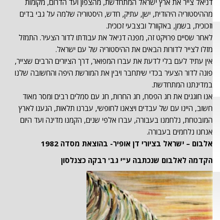
דניאל צייר את ארץ ישראל המתחדשת, מהצפון ועד הדרום, מקומות
מההיסטוריה היהודית, ישן, עתיק, חדש, היסטוריה שלמה על גבי בדים
וזכוכית, בשמן, באקוורל ובצבעי זכוכית.
לאחר שסיים פרויקט זה, מפנה דניאל את עבודתו לדור הצעיר. התמזל
מזלו לצייר לדורות הבאים את ההיסטוריה של עם ישראל.
אין עתיד לעם בלי לדעת את עברו המפואר, דרך הציורים הרבים שצייר,
פונה לדור הצעיר בכדי שיתחבר ויבין את המורשת היפה והחשובה שלנו
במדינתנו המתחדשת.
אנו חוגגים את חג הפסח, חג החרות, חג עם סמלים רבים ומסר מאוד
חשוב, היינו עם של עבדים ויצאנו לחופשי, עברנו תלאות, הגענו לארץ
המובטחת, נלחמנו בעבורה, עברו אלפי שנים, הקמנו מדינה ועד היום
אנחנו נלחמים בעבורה.
אלבום – ישראל בציורי דן אופיר- בהוצאת מסדה 1982
הקדמה לאלבום שנכת
בה ע"י גב' רבקה כצנלסון