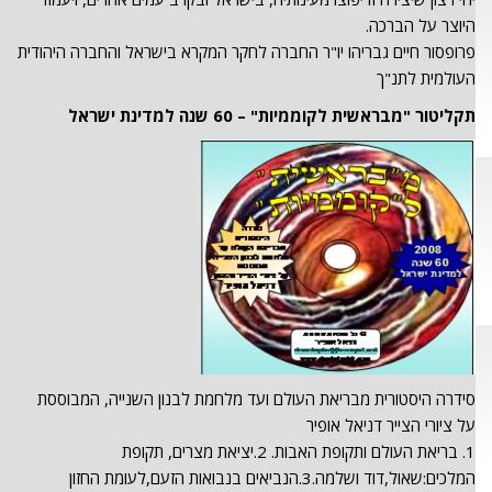
היוצר על הברכה.
פרופסור חיים גבריהו יו"ר החברה לחקר המקרא בישראל והחברה היהודית
העולמית לתנ"ך
תקליטור "מבראשית לקוממיות" – 60 שנה למדינת ישראל
סידרה היסטורית מבריאת העולם ועד מלחמת לבנון השנייה, המבוססת
על ציורי הצייר דניאל אופיר
1. בריאת העולם ותקופת האבות. 2.יציאת מצרים, תקופת
המלכים:שאול,דוד ושלמה.3.הנביאים בנבואות הזעם,לעומת החזון