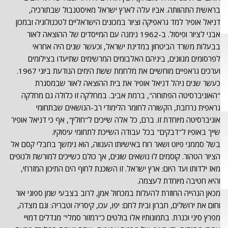
בראשית התהוותה. אביו עלה לארץ ישראל מאיסטנבול שבתורכיה,
דניאל אופיר למד גראפיקה וציור במכונים הישראליים לטכנולוגיה ובמכון
אבני לציור ופיסול. ב-1962 נימנה עם המייסדים של ההוצאה לאור
בבעלות משרד הביטחון במדינת ישראל, וכעשר שנים היה אחראי
לפרסומים מגוונים, ביניהם האלבומים המרשימים שתיעדו בצילומים
וערכים גראפיים מוחשיים את מלחמת ששת הימים הנודעת ביוני 1967.
כעשר שנים ניהל דניאל אופיר את בית ההוצאה לאור שבמסגרת
"האוניברסיטה הפתוחה", ברמת אביב. במחלקה זו כלולה גם מחלקה
גראפית נרחבת, הקשורה לחומר הלימודי רב-הנושאים שבתחומי
אוניברסיטה מיוחדת זו. ברם, כל אלה שייכים ל"חולין", אף כי דניאל אופיר
שייך באופיו ל"דבקים" בכל עבודה השייכת לתחומי עיסוקיו.
בשל סממני פיוט ושאר רוח באישיותו הענווה, הוא נימשך בחבלי קסם אל
הציור הטהור. קוסמים לו נושאים שונים, אך כולם כשייכים למורשת ולנופים
מאז ילדותו ועד היום: ארץ ישראל. זו השוכנת לחוף הים התיכון המזרחי,
והיא חטיבה מיוחדת לעצמה.
מכאן הנהייה החוזרת להעלות במכחול אמן, לרוב בצבעי שמן ספוגי אור
וחום את ירושלים, חברון ובית לחם: יפו, עכו, קיסריה וטבריה: וגם מצדה,
מפרץ סיני וכנרת. בתמונותיו אלו בולטים כ"רמזור סמלי" מגדלים דמויי