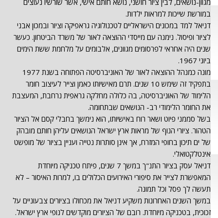
מגוון-נושאים, לבין ציור חושני, נושא חותם אישי, אשר שורשיו נעוצים
במורשת שייכות למראות ילדות.
דניאל למד במכונים הישראליים לטכנולוגיה גראפיקה וציור ובמכון אבני
לציור ופיסול. נימנה עם מייסדי ההוצאה לאור של משרד הביטחון. כעשר
שנים היה אחראי לפרסומים מגוונים, אלבומים על מלחמת ששת הימים
ביוני 1967.
מונה כמנהל ההוצאה לאור של האוניברסיטה הפתוחה בשנת 1977
בתפקיד זה שימש 10 שנים. תרם מאישיותו כאמן וצייר לעיצוב חומר
הלימוד של האוניברסיטה, בה כלולה מחלקה גראפית נרחבת, המעצבת
את החומר הלימודי רב- הנושאים שבתחומה.
בשל סממני פיוט ושאר רוח באישיותו, הוא נימשך בחבלי קסם אל הציור
הטהור. ציורי הנוף של מראות ארץ ישראל הנושאים עליהן חותם מובהק
של ים תיכון בחופי המזרח, אך אינן סותרות נטייה ועניין בציור של מופשט
אינטלקטואלי.
דניאל עסק בציור התנ"ך במשך 7 שנים, פיתח טכניקה מיוחדת
המאפשרת לצייר את סיפורי האירועים הכלולים בו, למרות האיסור – לא
תעשה לך פסל וכל תמונה.
במשך השנים האחרונות משקיע דניאל את מכחולו בציורים צבעוניים על
זכוכית, בטכניקה מיוחדת. רובם של הציורים מוקדשים לנופי ארץ ישראל.