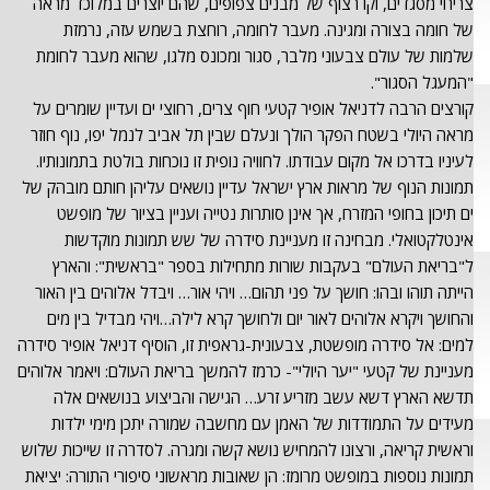
צריחי מסגדים, וקו רצוף של מבנים צפופים, שהם יוצרים במלוכד מראה
של חומה בצורה ומגינה. מעבר לחומה, רוחצת בשמש עזה, נרמזת
שלמות של עולם צבעוני מלבר, סגור ומכונס מלגו, שהוא מעבר לחומת
"המעגל הסגור".
קורצים הרבה לדניאל אופיר קטעי חוף צרים, רחוצי ים ועדיין שומרים על
מראה היולי בשטח הפקר הולך ונעלם שבין תל אביב לנמל יפו, נוף חוזר
לעיניו בדרכו אל מקום עבודתו. לחוויה נופית זו נוכחות בולטת בתמונותיו.
תמונות הנוף של מראות ארץ ישראל עדיין נושאים עליהן חותם מובהק של
ים תיכון בחופי המזרח, אך אינן סותרות נטייה ועניין בציור של מופשט
אינטלקטואלי. מבחינה זו מעניינת סידרה של שש תמונות מוקדשות
ל"בריאת העולם" בעקבות שורות מתחילות בספר "בראשית": והארץ
הייתה תוהו ובהו: חושך על פני תהום… ויהי אור… ויבדל אלוהים בין האור
והחושך ויקרא אלוהים לאור יום ולחושך קרא לילה…ויהי מבדיל בין מים
למים: אל סידרה מופשטת, צבעונית-גראפית זו, הוסיף דניאל אופיר סידרה
מעניינת של קטעי "יער היולי"- כרמז להמשך בריאת העולם: ויאמר אלוהים
תדשא הארץ דשא עשב מזריע זרע… הגישה והביצוע בנושאים אלה
מעידים על התמודדות של האמן עם מחשבה שמורה יתכן מימי ילדות
וראשית קריאה, ורצונו להמחיש נושא קשה ומגרה. לסדרה זו שייכות שלוש
תמונות נוספות במופשט מרומז: הן שאובות מראשוני סיפורי התורה: יציאת