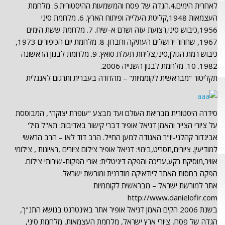
לאחרית הימים.4.הגדה של פסח והמשמעות ההיסטורית.5. מלחמת
העצמאות 1948,קליטת העלייה ופיתוח הארץ. 6. מלחמת סיני
1956,כיבוש סיני,רצועת עזה ושרם א-שיח. 7. מלחמת ששת הימים
1967, שחרור ירושלים העתיקה וחברון. 8. מלחמת יום הכיפורים 1973,
כיבוש רמת הגולן,סיני,צליחת תעלת סואץ. 9. מלחמת לבנון הראשונה
1982. 10. מלחמת לבנון השנייה 2006.
תקליטור "מבראשית לקוממיות" – מהדורה בעברית ותרגום לאנגלית
סידרה היסטורית מבריאת העולם ועד מבצע "עופרת יצוקה", המבוססת
על ציורי הצייר והאמן דניאל אופיר דברי קישור באדיבות: תא"ל מיל'
אביגדור קהלני-יו"ר האגודה למען החייל. הרב דוד לאו – הרב הראשי
למודיעין. ציורים,תסריט,בימוי: דניאל אופיר צילום ציורים ,ראיונות , צילומי
אוויר,מוסיקת רקע,עריכה והפקה דיגיטלית: אורי הפקות-שירותי צילום.
הפקה בחסות האתר ליודאיקה מודרנית ומורשת ישראל.
אתר למורשת ישראל – מבראשית לקוממיות
http://www.danielofir.com
בשנת 2006 הקים האמן דניאל אופיר אתר באינטרנט בנושא התנ"ך,
הגדה של פסח, ציורי ארץ ישראל, מלחמת העצמאות, מלחמת סיני,