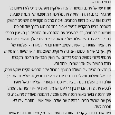
חכמי המדרש.
תורת ישראל אמנם מטיפה להכרה אלוקית מופשטת: "כי לא ראיתם כל
תמונה". ברם, התורה התירה את מלאכת-המחשבת של מנורת שבעת
הקנים ואת עיצוב דמות הכרובים, ואלה סמלים מקודשים השייכים למשכן
השכינה בבית המקדש. דניאל אופיר בחר גם הוא בדרך של תפיסה
מופשטת-למחצה, כדי להעביר את ההתרחשות החבויה בין השיטין בפרקי
התנ"ך, ולעצב מעין שילוב של "מראה עיניים" עם "הלך נפש". רואים אנו
את הציור הפותח: בראשית הימים, "תוהו ובהו". לכאורה – עולמות של
אין…אך ב"אין" זה טמונה אנרגיה אלוקית, שעוצמתה לאין שיעור. זהו פירוש
אמנותי מקורי למושג התנכי הקדום של האין: הבריאה הולכת ומקבלת
צורה ממשית של ארץ ושמים, צומח וחי.
כן מרשים הציור של העולם המוצף במבול עקב החטא: הקיים שוקע מטה,
יורד אל מצולות, ומעליו כבר ניכרים ניצני עולם חדש, זה שלאחר המבול;
עולם חרב ועולם ניבנה. בציור, "הסנה הבוער", הצליח דניאל אופיר
לבטא את יצירת הברית בין ה' לעם ישראל, וזאת על-ידי המחשת הסמל
של "הסנה בוער באש והסנה איננו אוכל". התמונה מעוררת מחשבה, כי
אכן עם ישראל הריהו בבחינת עם-עולם, אשר אש – התמיד שלו לא
תכבה לעד.
ציור אחר בסדרה, קבלת התורה במעמד הר סיני, מציג תמונה דינאמית