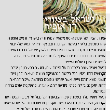
אמנות הציור של שנות ה-80 משאירה מאחוריה בישראל זרמים ואופנות
שהיו כתכתיב בלעדי בעשור הקודם, ורובם אף רמזו על נטע של- יבוא
מנופים וחיים רחוקים ממראות וחוויות שייכים לארץ ישראל. כבר בראשית
העשור הנוכחי גוברת "חירות האמן" לבחור לעצמו נתיב-יחיד, עונה
לכישוריו ומעוגן בעולמו האישי.
דניאל אופיר שומר בקפדנות על הייחוד שבו, ומגשר בכישרון בין יכולת
מקצועית רבת-ניסיון בכל הקשור בגראפיקה מגוונת-נושאים, לבין ציור
חושני, נושא חותם אישי, אשר שורשיו נעוצים במורשת שייכות למראות
ילדות, יתכן גם בזיקה בלתי- מודעת למוצא ועדה, ובהשקפת עולם ברורה
ומפורשת.
דניאל אופיר נולד בשכונת שבזי הצבעונית על גבול תל אביב הקטנה ויפו
הקדומה, והייתה יתכן גם היא כגשר רופף בין מראות וריחות של יפו הנושאת
חותם ים-תיכוני מזרחי מובהק, לבין הוויה צעירה ורעננה של תל אביב