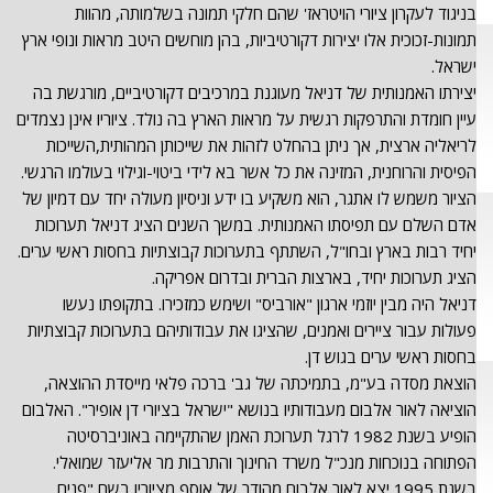
בניגוד לעקרון ציורי הויטראז' שהם חלקי תמונה בשלמותה, מהוות
תמונות-זכוכית אלו יצירות דקורטיביות, בהן מוחשים היטב מראות ונופי ארץ
ישראל.
יצירתו האמנותית של דניאל מעוגנת במרכיבים דקורטיביים, מורגשת בה
עיין חומדת והתרפקות רגשית על מראות הארץ בה נולד. ציוריו אינן נצמדים
לריאליה ארצית, אך ניתן בהחלט לזהות את שייכותן המהותית,השייכות
הפיסית והרוחנית, המזינה את כל אשר בא לידי ביטוי-וגילוי בעולמו הרגשי.
הציור משמש לו אתגר, הוא משקיע בו ידע וניסיון מעולה יחד עם דמיון של
אדם השלם עם תפיסתו האמנותית. במשך השנים הציג דניאל תערוכות
יחיד רבות בארץ ובחו"ל, השתתף בתערוכות קבוצתיות בחסות ראשי ערים.
הציג תערוכות יחיד, בארצות הברית ובדרום אפריקה.
דניאל היה מבין יוזמי ארגון "אורביס" ושימש כמזכירו. בתקופתו נעשו
פעולות עבור ציירים ואמנים, שהציגו את עבודותיהם בתערוכות קבוצתיות
בחסות ראשי ערים בגוש דן.
הוצאת מסדה בע"מ, בתמיכתה של גב' ברכה פלאי מייסדת ההוצאה,
הוציאה לאור אלבום מעבודותיו בנושא "ישראל בציורי דן אופיר". האלבום
הופיע בשנת 1982 לרגל תערוכת האמן שהתקיימה באוניברסיטה
הפתוחה בנוכחות מנכ"ל משרד החינוך והתרבות מר אליעזר שמואלי.
בשנת 1995 יצא לאור אלבום מהודר של אוסף מציוריו בשם "פנים