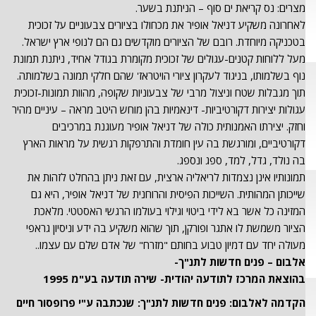
מצרים: נס קריאת ים סוף – הניתנת בשער.
לאחרונה משקיע דניאל אופיר את מכחולו בציורים צבעוניים על זכוכית
בטכניקה מיוחדת. רובם של הציורים מוקדשים גם הם לנופי ארץ ישראל.
מעל ללוחות קטנים-עגולים של זכוכית מקומרת בגודל אחיד, ניתנת תמונת
נוף בשלמותו, בניגוד לעקרון ציורי הויטראז' שהם חלקי תמונה בשלמותה.
תוך מגבלות שטח וניצול מרבי של צבעוניות שקופה, מהוות תמונות-זכוכית
עגולות יצירות דקורטיביות- דינאמיות בהן מוחש היטב מראה – עיניים מהיר
וחזק. יצירתו האמנותית כולה של דניאל אופיר מעוגנת במרכיבים
דקורטיביים, ומורגשת בה עין חומדת והתרפקות רגשית על מראות הארץ
בה נולד, גדל, למד, ספג ונספג.
תמונותיו אינן נצמדות לריאליה ארצית, עם זאת ניתן בהחלט לזהות את
שייכותן המהותית. השייכות הפיסית והרוחנית של דניאל אופיר, היא גם
המזינה כל אשר בא לידי ביטוי וגילוי בעולמו הרגשי האסטטי. מלאכת
הציור משמשת לו אתגר ופורקן, תוך שהוא משקיע בה ידע וניסיון גראפי
מעולה יחד עם דמיון טבוע בחותם "מזרח" של אדם שלם עם עצמו..
אלבום – פנים חדשות לתנ"ך-
בהוצאת המרכז לתודעה יהודית- שירה תודעה בע"מ 1995
הקדמה לאלבום: פנים חדשות לתנ"ך: שנכתבה ע"י פרופסור חיים