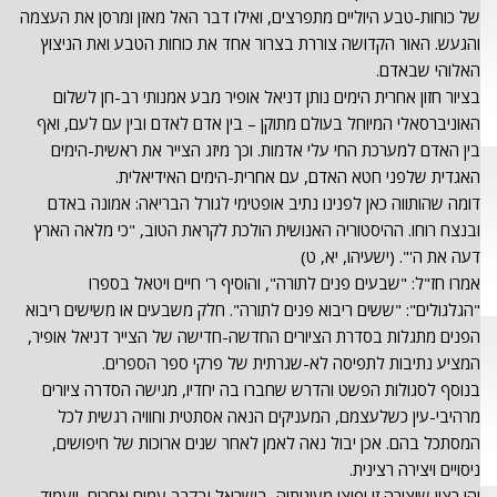
של כוחות-טבע היוליים מתפרצים, ואילו דבר האל מאזן ומרסן את העצמה
והגעש. האור הקדושה צוררת בצרור אחד את כוחות הטבע ואת הניצוץ
האלוהי שבאדם.
בציור חזון אחרית הימים נותן דניאל אופיר מבע אמנותי רב-חן לשלום
האוניברסאלי המיוחל בעולם מתוקן – בין אדם לאדם ובין עם לעם, ואף
בין האדם למערכת החי עלי אדמות. וכך מיזג הצייר את ראשית-הימים
האגדית שלפני חטא האדם, עם אחרית-הימים האידיאלית.
דומה שהותווה כאן לפנינו נתיב אופטימי לגורל הבריאה: אמונה באדם
ובנצח רוחו. ההיסטוריה האנושית הולכת לקראת הטוב, "כי מלאה הארץ
דעה את ה'". (ישעיהו, יא, ט)
אמרו חז"ל: "שבעים פנים לתורה", והוסיף ר' חיים ויטאל בספרו
"הגלגולים": "ששים ריבוא פנים לתורה". חלק משבעים או משישים ריבוא
הפנים מתגלות בסדרת הציורים החדשה-חדישה של הצייר דניאל אופיר,
המציע נתיבות לתפיסה לא-שגרתית של פרקי ספר הספרים.
בנוסף לסגולות הפשט והדרש שחברו בה יחדיו, מגישה הסדרה ציורים
מרהיבי-עין כשלעצמם, המעניקים הנאה אסתטית וחוויה רגשית לכל
המסתכל בהם. אכן יבול נאה לאמן לאחר שנים ארוכות של חיפושים,
ניסויים ויצירה רצינית.
יהי רצון שיצירה זו יפוצו מעינותיה, בישראל ובקרב עמים אחרים, ויעמוד