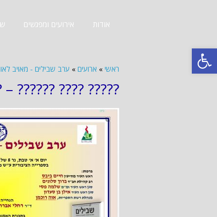
אודות
אירועים ומפגשים
שב
פתח סרגל נגישות
ראשי
»
ארועים
»
ערב שבילים - מאויב לאוהב - 19
?? – ? ???? ????? 29.12.19