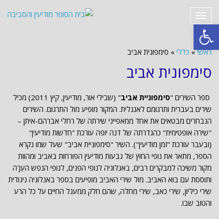
תפריט
פתח סרגל נגישות
ראשי
»
כללי
»
סימפונית אביב
סימפונית אביב
ספר השירים "
סימפוניית אביב
" (שבילי אור, מודיעין, קיץ 2011) מכיל
שירים בעברית ותרגומם לאנגלית. המקור מופיע מול התרגום. השירים
הנבחרים מבטאים את אחד ממאפייני שירתה של רחלי אברהם-איתן –
"שירה אופטימית" כהגדרתה של דנה יופה עורכת "חדשות מודיעין"
(ובעבר עורכת "זמן מודיעין"). השיר "סימפוניית אביב" שעל שמו נקרא
הספר, מתאר את נופי החוץ של גבעות מודיעין הפורחות באביב ומהוות
מקור משיכה למבקרים רבים, באנלוגיה לנופי הפנים, לנופי הנפש העֵרָה
ותוססת עם בוא האביב. מול שירי האביב מופיעים בספר באנלוגיה ניגודית
שירי כיליון, שירי כאב, שירי מחלה, שהם חלק ממעגל החיים על כל הרע
והטוב שבו.