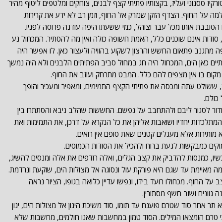
רקיז ססגוני ועליז, בקצותיו פתיתי קצף לבנים, צוחקים ומלטפים ליטוף מהיר
למה על החוף. הצדף הזקן שנזרק אל החוף, וזמן רב לא ידע את קרירות
סובבת אותו מכל עבר וצוהל, כמי ששעתו היפה עודנה פרוסה לפניו.
 סודות אינם שוכנים כלל, האמת חשופה כולה ואין מה להסתיר. המכחול נע
 הפה מתגנב פתאום החשש והרצון לשקוע בהוויה ולעצור כאן. לו אפשר היה
תיים כאן הים, המכחול היה חג במחול סביב הפתיתים הלבנים ולא היה נמשך
ל מקום בו אין מצפים להם כלל. המבט מתרחק ועוזב את החוף.
, ששולט עתה ומכסה את פתיתי הקצף התמימים, ומאפיר ומעכיר והופך
כולם.
דור לסגור ליבם ולהתחבב על נפשם. החששות שהלב ניבא והסתתרו בין
המתלכדות יחדיו ושואבות אליהן את כל הנקרא על דרכן, את התמימות ואת
 מותירות אלא מעגלים קטנים שאת סופם אין רואים.
קים כמבקשות לגעת ברוח ולהכיל את הסודות הכמוסים.
יו, כמנסות להדביק את קצב הגלים, ואלה רודפים את אלה ומנסים להשיג,
מה מאיימת עד שגם היא פורקת עול ונסוגה אל מצולות הים, שוקעת ונרדמת.
על החוף. מכחולו רועד בידו, ונפשו עדיין כלואה בגופו, הציור נראה
 גוונים ושוב חשף מסתורין.
 תר אחר סוד שטרם פוענח עד תומו, סוד משיכת היגון אל מצולות הים, יגון
 כי טרם הומצאו המילים. הסוד טמון במחשבות שאנו חולמים, מחשבות שלא