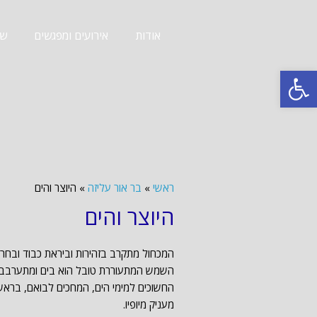
אודות
אירועים ומפגשים
שב
פתח סרגל נגישות
ראשי
»
בר אור עליזה
»
היוצר והים
היוצר והים
המכחול מתקרב בזהירות וביראת כבוד ובחרד
השמש המתעוררת טובל הוא בים ומתערבב ויו
החשוכים למימי הים, המחכים לבואם, בראש
מעניק מיופיו.