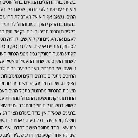
בשעת בוקר זו הגלים הנוגעים בחול עוטים טו
ולא תובעני את חלוקי הנחל, שפוזרו ביד נע
המים, נשאב אף הוא אל מערבולת החושים ה
במקום בו הקצף הולך ונמוג והחול לח תמיד,
בקלילות ומפזר סביבו חיוכים ורק אל זווית
לעצום את העיניים ורק להקשיב. לו היה מס
לסודות, החבויים אי שם, ואולי גם כאן, ובכ
לפתע מעטה הטורקיז נסוג מפני הכחול העז
לשחור האין סופי, שחור המעפיל ומאפיל על 
זו שעתו של המכחול הארוך לגעת במים ולח
החיוכים מתגלים כזרמים חזקים וכמערבולות 
הציפיות, שלווה מדומה, הכחשות מרובות ולא
משיכות המכחול מתמזגות בתכול המים העמו
הרוח מתחזקת ומשיכות המכחול ממהרות עכש
לשווא. רחש הגלים הולך ומתגבר וצובר עוצ
ברגעים שכאלה אין בודד בעולם מצייר הניצב 
מושלם, ולא היה בו כל טעם. באחת הים שינה
כמו שאין בודד מסופר היושב בחדרו, ואף הוא
שברגע אחד ייקטע כאן. ויודע שכליו דלים,