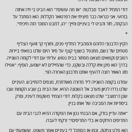
דודי התחיל לאבד סבלנות: "אז מה עושים?" הוא הביט בי וידו אחזה
בזרועי. אני כנראה כבר מיציתי את רפרטואר הקללות. הוא הסתכל על
הבקתה, חזר והביט לי בעיניים וחייך: "הו, למבט המוכר הזה חיכיתי".
*
הקיץ הלבנוני הלוהט והמהביל החליף פנים, וחורף קר וזועף הצליף
מטחים של גשם, מתנפל בשצף קצף על סיור היום שלנו בפאתי ביירות.
רטובים וקפואים מצאנו מסתור בבית נטוש. עליתי עם דודי לקומה השנייה.
בדרך הוא סינן איזו קללה ובשקט, כדי שהחיילים לא ישמעו, הוסיף: "אפילו
מזג האוויר רוצה להעיף אותנו מלבנון הארורה הזו".
עמדנו בקומה השנייה ליד מדורה מאולתרת, מנסים להתייבש. העיניים
שלנו נדדו לכיוון מערב אל השכונה ההיא. את הבית בן שבע הקומות שבו
שכן ה"מוצב" שלנו מצאנו בקלות. דודי הצמיד משקפת לעיניו, וסרק
ביסודיות את הסביבה של אותו בניין.
"אתה עדיין בודק, אם הבנתי נכון את הפקודה ההיא לגבי הבית עם
התריסים הירוקים או בלי התריסים?" זרקתי לעברו.
הוא פלט צחקוק, וכמו אז הסתכל לי בעיניים ואמר משפט, ששמעתי עם