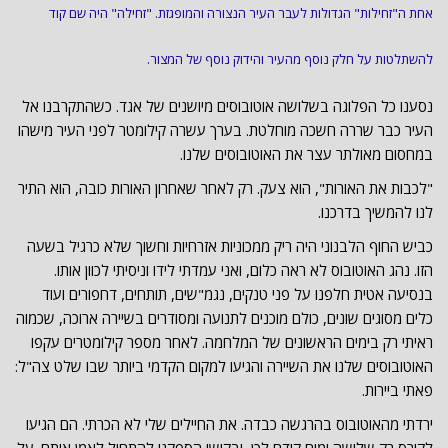
אחת ה"זחילות" הגדולות לעבר העיר הנצורה והמופגזת. "זחילה" היה שם קוד
להשתלטות על חלק נוסף מהעיר והידוק נוסף של המצור.
נסענו כל הפלוגה בשלושה אוטובוסים מיושנים של אגד. כשהתקרבנו אל
העיר כבר שררה חשכה מוחלטת. בערך עשרה קילומטר לפני העיר מישהו
במחסום מאולתר עצר את האוטובוסים שלנו.
"לכבות את האורות", הוא צעק. רק לאחר שאחרון האורות כובה, הוא התיר
לנו להמשיך בדרכנו.
כביש החוף הלבנוני היה ריק ממכוניות אזרחיות וחשוך שלא כרגיל בשעה
הזו. נהג האוטובוס לא ראה כלום, ואני עמדתי לידו וניסיתי לכוון אותו.
בנסיעה אטית חלפנו על פני טנקים, נגמ"שים, תותחים, דחפורים ועוד
כלים מסוגים שונים, כולם מוכנים לתנועה ומסודרים בשיירה ארוכה, שכמוה
ראיתי רק בימים הראשונים של המלחמה. לאחר מספר קילומטרים עקפו
האוטובוסים שלנו את השיירה והגיעו למקום הקדמי ביותר שבו שלט צה"ל:
פאתי ביירות.
ירדתי מהאוטובוס בהרגשה כבדה. את החיילים שלי לא הכרתי. הם הגיעו