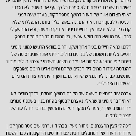
לקורס רק שלושה ימים קודם לכן, ובקושי הספקנו להתחיל לאמן אותם. על
האימונים שעברו בטירונות לא סמכנו כל כך. אף את השטח לא הכרתי.
ראיתי תצלום אוויר של האזור למשך מספר דקות, בערך שעה לפני
הכניסה ללבנון, וזכרתי את התמונה באופן כללי ביותר. התפללתי שלא
יקרה כלום. לא ידעתי איך החיילים יגיבו אם יקרה משהו, ולא התחשק לי
לבחון את הנושא הזה דווקא עכשיו, כשהמוכנות כל כך מוטלת בספק.
הלכנו כמאה חיילים בטור ארוך ושקט. הרוב בוודאי הרגישו כמוני. מימיני
הופיעו צלליות חשוכות של בניינים גדולים. זיהיתי את האוניברסיטה של
ביירות לפי התצ"א. לפחות אני מזהה משהו, חשבתי לעצמי. חיילים מגדוד
ההנדסה עמדו דוממים ליד הכלים שלהם וחייכו אלינו חיוכים מאובקים
ומותשים. עברנו ליד נגמ"ש שרוף. גם בחושך זיהיתי את צורת הגלגלים
והסימנים הצה"ליים.
עברה עוד כמחצית השעה של הליכה בחושך מוחלט, בדרך חולית. לא
ראיתי דבר מימיני ומשמאלי. נעצרנו לבסוף בפתח בניין בשכונת מגורים.
"זה המוצב שלך", אמר לי מפקד הפלוגה והמשיך בדרכו. היו לו עוד שני
מוצבים לתפוס.
חיכה לי קצין מהצנחנים, מחזור מעלי בבה"ד 1. "חמישים מטר ממך לכיוון
מזרח זה האזור של המחבלים. הבית עם התריסים הירוקים, זה כבר השטח