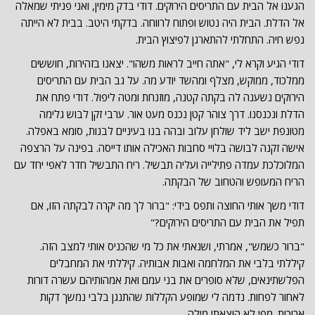
הגענו אל הבית עם התריסים הירוקים. דודי בדק מימין, ואני פניתי שמאלה
אל הדלת. הבית היה נטוש ופתוח לרווחה. בדקתי היטב. בבית לא הייתה
נפש חיה. התחלתי להתארגן לפיצוץ הבית.
דודי הגיע וקרא לי, "אתה חייב לראות משהו". יצאנו בזהירות, חוששים
ממלכוד, ממוקש, מצלף ומהשד יודע מה. על גב הבית עם התריסים
הירוקים נשענה לה בקתה קטנה, מוזנחת ומטה ליפול. דודי פתח את
הדלת ונכנסנו. דרך צוהר קטן נכנס מעט אור. ערבי זקן לבוש גלימה
מטונפת ישב ליד שולחן עלוב ובהה בנו בעיניים לבנות, סומא באפלה.
אישה זקנה לבושה בלויי סחבות האכילה אותו דייסה. בפינה על הרצפה
המלוכלכת עמדה פתילייה ועליה תבשיל. ריח התבשיל חדר לאפי יחד עם
הריח המעופש והטחוב של הבקתה.
דודי משך אותי החוצה ותפס בידי: "ברור לך מה יקרה לבקתה הזו, אם
תפיל את הבית עם התריסים הירוקים?"
"ברור כשמש", אמרתי, ושנאתי את כל מי שהכניס אותי למצב הזה.
קיללתי בלבי את המלחמה ואבות אבותיה. קיללתי את המחבלים
הפלשתינאים, שלא סופרים את בני עמם ואת אמהותיהם עשרה דורות
לאחור לפחות. נדמה לי שמופע הקללות שהתנגן בלבי נמשך דקות
ארוכות. מפי לא הוצאתי מילה.