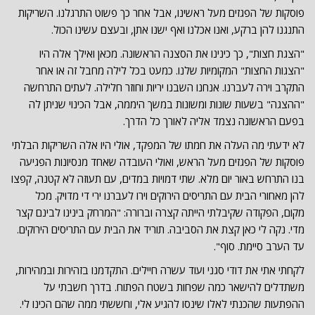
פוסקות של הפגזים מעל ראשינו, אבל אחר כך פשוט התרגלנו. השריקות
התנגנו להן ברקע, ואנו אכלנו ואף ישנו אתן, ובעצם עשינו הכול.
"הצגת חצות", כך כינינו את הסצנה הראשונה. מכאן ואילך אלה היו
"הצגות החצות" המקומיות שלנו. כמעט בכל לילה מחבל זה או אחר
התקרב וירה לעברנו. אנחנו השבנו יריות וחוזר חלילה. לעתים התרחשה
"ההצגה" בשעות שונות ומשונות במשך היממה, אבל הכינוי שניתן לה
בפעם הראשונה נצמד אליה לאורך כל הדרך.
לא ידעתי מה העלה את חמתו של המפקד, אולי היו אלה השריקות הבלתי
פוסקות של הפגזים מעל הראש, ואולי העובדה שאחד מנסיונות הפגיעה
בנו התרחש באור יום מלא. שתי דמויות במדים, עם תעוזה לא קטנה, קפצו
להן מאחורי הבית עם התריסים הירוקים וירו לעברנו ירי די מדויק. מכל
מקום, הפקודה שקיבלתי הייתה קצרה וברורה: "המרחק בינינו לבינם קצר
מדי. נקה לי כאן קצת את הסביבה. תוריד את הבית עם התריסים הירוקים.
עד הערב סיימת. סוף".
לקחתי אתי את דודי סגני ועוד עשרה חיילים. התקדמנו בזהירות ובמהירות,
משתדלים להישאר כמה שפחות בשטח הפתוח. בדרך חשבתי על
ההפתעות שהכנתי לאלו שינסו להגיע אלי, וחששתי ממה שהם הכינו לי.