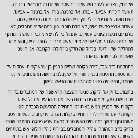
שלהם", הצביע לעבר גוש שחור. "השטח שלהם זה בורג' אל ברג'נה.
תעשה היכרות: אביעד – בורג' אל ברג'נה; בורג' אל ברג'נה – אביעד.
נעים מאוד, אתם יכולים ללחוץ ידיים ולהתחבר. מחנה פליטים, כמה
עשרות אלפי פלשתינאים, לא כולם חובבי ציון. כמה אלפי מחבלים, לא
כולם עם רגשות ציוניים עמוקים. אתמול בלילה יצא מחבל חמוש מהמרתף
של הבית שלנו. למזלי אני שלפתי ראשון. תיזהר". לחצנו ידיים, והוא מיהר
למחלקה שלו. ידעתי בגדול מה חלקו ב"זחילה" הקרובה. אני חושב
שאמרתי לו, "תיזהר גם אתה".
התמקמנו ב"מוצב", דירה בקומה שתיים בבניין בן שבע קומות. עמדות על
המרפסות, מדופנות בכמה שקי חול שקיבלנו בירושה מהצנחנים. ארגַנו
שמירה, ומי שהיה פנוי ניסה להניח את הראש ולישון.
בחצות, בדיוק על הדקה, פגעה הפצצה הראשונה של המחבלים בדירה
שבה ישנו. טנק מלמטה ירה בחזרה שני פגזים והרעיד את כל שבע
הקומות של הבניין. ממש באותו זמן התחילה ההרעשה הכבדה. לפי
הקולות ידענו שה"זחילה" התחילה. קולות הקרב היו קרובים ונשמעו היטב.
מאותו זמן ובמשך כמה ימים האש סביב כמעט שלא פסקה. מסתבר שהיינו
בדיוק בלב המהומה. צה"ל והמחבלים בביירות ניהלו חילופי אש בתותחים
ורקטות, כשאנחנו ממש מתחת. בהתחלה התרגשנו מהשריקות הבלתי