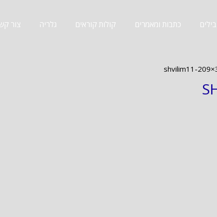
ילים
כתבות ומאמרים
קולות קוראים
גלריה
צור קש
shvilim11-209×
S