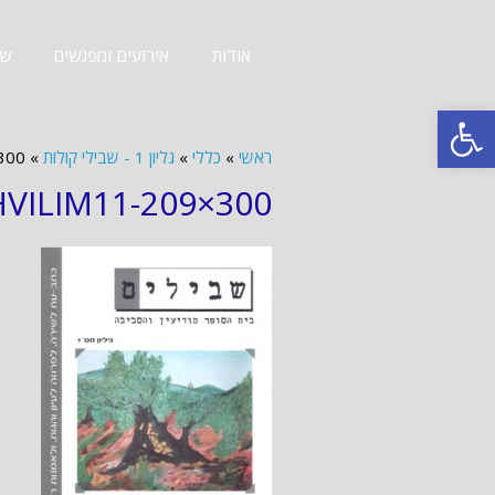
אודות
אירועים ומפגשים
שב
פתח סרגל נגישות
ראשי
»
כללי
»
גליון 1 - שבילי קולות
»
300
HVILIM11-209×300