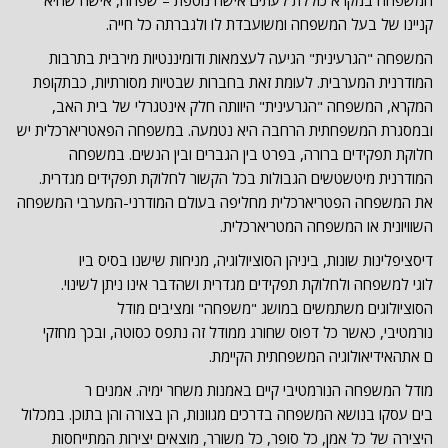
המשפחה במקרא כוללת לעתים אישה נוספת – שפחה, אישה שהיא
קניינו של בעל המשפחה ומשועבדת לו ולגברתה כל חייה.
המשפחה "הגרעינית" הגיעה לעצמאות ודומיננטיות מירבית בתרבות
המודרנית המערבית. לעומת זאת בחברות שבטיות מסורתיות, כבתקופת
המקרא, המשפחה "הגרעינית" היוותה חלק אינטגרלי של בית האב,
ובמסגרת המשפחתית הרחבה היא נטמעה. במשפחה הפאטריארכלית יש
חלוקת תפקידים ברורה, בפרט בין הגברים ובין הנשים. במשפחה
המודרנית מיטשטשים הגבולות בכל הקשור לחלוקת תפקידים מגדרית.
את המשפחה הפטריארכלית מחליפה בעולם המודרני-המערבי המשפחה
השוויונית או המשפחה המטריארכלית.
דיסציפלינות שונות, ביניהן הסוצ
יולוגיה, מניחות שישנו בסיס ביו
לוגי למשפחה ולחלוקת תפקידים מגדרית ושהדבר אינו נית
ן לשינוי.
הסוציולוגים משתמשים במושג "
משפחה" ומציבים מודל
נורמטיבי, כאשר כל דפוס שחורג מ
מודל זה נתפס כסוטה, ובכך מחזקי
ם אתהאידיאולוגיה המשפחתית הקיימת.
מודל המשפחה הנורמטיבי קיים באמנות משחר ימיה. אמנים ר
בים עסקו בנושא המשפחה בדרכים מ
גוונות, הן בצורה והן בתוכן. במכלול
היצירה של כל אמן, כל סופר, כל משורר, מוצאים יצירות המתייחסות