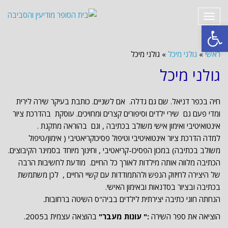
תפריט
פתח סרגל נגישות
ראשי
»
גולני מיכל
»
גולני מיכל
גולני מיכל
חיה בכפר דניאל. שם גם גדלה. אם לשניים. כותבת בעיקר שירה לירית
ומדי פעם גם שירי ילדים וסיפורים קצרים ומחויכים. עוסקת בהדרכת ציור
אינטואיטיבי ואימון אישי משולב בכתיבה , וגם בהוראה מתקנת .
למדה הדרכת ציור אינטואיטיבי וטיפול פסיכוקריאטיבי ( אימון/טיפול
משולב בכתיבה) במכון הפסיכו-קריאטיבי , וחינוך מיוחד בסמינר הקיבוצים.
הכתיבה מלווה אותה מילדות לאורך כל החיים. מודעת לחשיבות הרבה
של היצירה לחיזוק הנפש ולהתמודדות עם קשיי החיים , לכן משתמשת
בכתיבה ובציור בסדנאות ובאימון האישי.
הנחתה חוגי כתיבה יצירתית לילדים בביה"ס השיטה ברחובות.
הוציאה את ספר השירה
:" עונות מעבר"
בהוצאה עצמית ב2005.