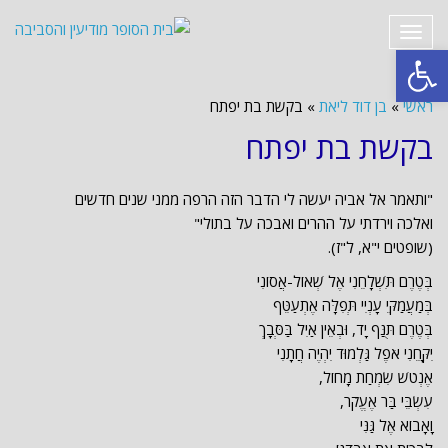
תפריט
פתח סרגל נגישות
ראשי
»
בן דוד ליאת
»
בקשת בת יפתח
בקשת בת יפתח
"ותאמר אל אביה יעשה לי הדבר הזה הרפה ממני שנים חדשים
ואלכה וירדתי על ההרים ואבכה על בתולי"
(שופטים י"א, ל"ז).
בְּטֶרֶם תִּשְׁלָחֵנִי אֶל שְׁאוֹל-אֲסוֹנִי
בְּמַעֲמַקֵּי עָנְיִי תְּפִלָּה אֶתְעַטֵּף
בְּטֶרֶם תֻּנַּף יָד, וּבְאֵין אַיִל בַּסְּבָךְ
יִקָּחֵנִי אֹפֶל גַּלְמוּד יִהְיֶה חֲתָנִי
אֶנְטֹשׁ שִׂמְחַת מָחוֹל,
עִשְׂבֵּי בַּר אֶעֱקֹר,
וָאָבוֹא אֶל גַּנִּי