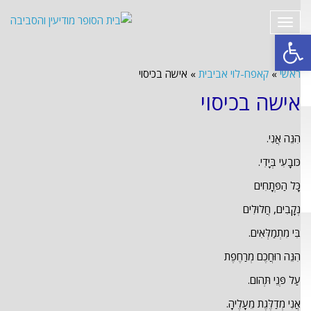
תפריט
פתח סרגל נגישות
ראשי
»
קאפח-לוי אביבית
»
אישה בכיסוי
אישה בכיסוי
הִנֵּה אֲנִי.
כּוֹבָעִי בְּיָדִי.
כָּל הַפְּתָחִים
נְקָבִים, חֲלוּלִים
בִּי מִתְמַלְּאִים.
הִנֵּה רוּחֲכֶם מְרַחֶפֶת
עַל פְּנֵי תְּהוֹם.
אֲנִי מְדַלֶּגֶת מֵעָלֶיהָ.