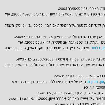
23 בספטמבר 2005.
שירים כמשל, חלומות כשירים. ירושלים, מאסף לדברי ספרות, כרך כ"ב (תשס"ו 2005), עמ'
עם חלי אברהם-איתן לרגל הופעת ספר שיריה "מעלית אל הים". פסיפס, גל' 64 (סתיו תשס"ז
ריאיון עם המשוררת חלי אברהם-איתן. BSH.com , 26 ביולי 2005.
לי-אוגוסט 2005), עמ'
, בלפור.
מיסות של באך ביהודית מרוקאית. מקור ראשון, שבת, ה' בשבט
 (חורף תשס"ח 2007/2008), עמ' 37־40.
 וכאב השורשים, על כאב השורשים הכפולים מאת חלי אברהם-איתן, פסיפס,
news1.co.il 13.5.0.
ון, מירון ח.
מלים על שירים נוגעים ללב. מאזנים, כרך פ"ב, גל' 5־6
הזמן,
שבילים
, גיליון 3, מאי-יוני 2009, עמ' 31-48.
ר ואישה' מאת חלי אברהם איתן, news 1.co.il 19.11.2009.
e-mago.co.il 2.