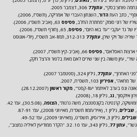
מאזנים
, גיליון 6, כרך ע"ט, (דצמבר 2005).
 נחמה פוחצ'בסקי",
עתון77
306, דצמבר 2005.
 יוסף", כתב העת
הדור
, השנתון העברי של אמריקה, (תשס"ז, 2006).
ריו של רוני סומק "מחתרת החלב,
פסיפס
63, (אביב תשס"ו, 2006).
ו של גד יעקבי "עד בוא היום",
פסיפס
, 65, (חורף תשס"ז, 2006).
יריה של ויקי שירן,
עתון77
312-313, תמוז-אב תשס"ז, (יולי-אוגוסט
י ארצות האסלאם",
פסיפס
66, (אביב-קיץ תשס"ז, 2007).
שיר", עיון משווה בין שני שירים לאם מאת בלפור והרצל חקק,
ני האחרון'",
עתון77
, גיליון 324, (ספטמבר 2007).
 של מחאה",
אפיריון
103, תשס"ח, 2007.
אונה ונס בערב לאיתמר יעוז-קסט'",
מקור ראשון
(28.12.2007).
ון איזקסון",
גג
, גיליון 18, (2008).
ומושיקה, קרנטינה בקונסטנצה, משה גרנות",
הצופה
, (30.5.08), עמ' 42.
,
שבילים
, גיליון 1, (אייר/תמוז תשס"ח, מאי/יוני 2008), עמ' 87-91.
שבילים
, גיליון 3, אייר/סיון, תשס"ט, (מאי/יוני 2009), עמ' 49-52.
גשר",
עתון 77
, גיליון 343, עמ' 10. 32. "הקדר ממודיעין לאיליה נמצוב",