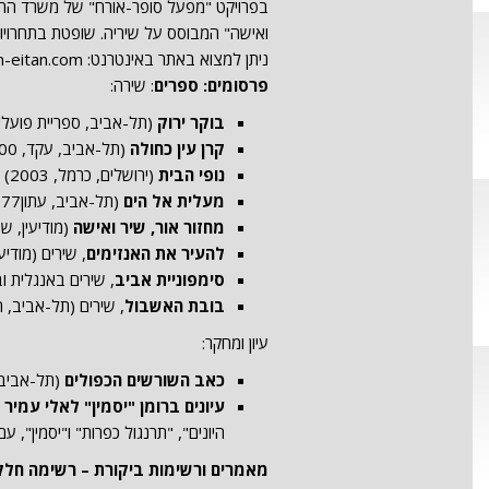
בפרויקט "מפעל סופר-אורח" של משרד החינו
ואישה" המבוסס על שיריה. שופטת בתחרויות
ניתן למצוא באתר באינטרנט: www.chellyabraham-eitan.com דוא"ל: chelly.eitan@gmail.com
פרסומים:
ספרים
: שירה:
בוקר ירוק
(תל-אביב, ספריית פועלים, 997
קרן עין כחולה
(תל-אביב, עקד, 2000)
נופי הבית
(ירושלים, כרמל, 2003)
מעלית אל הים
(תל-אביב, עתון77, 2005)
מחזור אור, שיר ואישה
(מודיעין, שבילי
להעיר את האנזימים
, שירים (מודיעין,
סימפוניית אביב
, שירים באנגלית ובעב
בובת האשבול
, שירים (תל-אביב, הקי
עיון ומחקר:
כאב השורשים הכפולים
(תל-אביב, עקד
עיונים ברומן "יסמין" לאלי עמיר 
היונים", "תרנגול כפרות" ו"יסמין", 
מאמרים ורשימות ביקורת – רשימה חלק