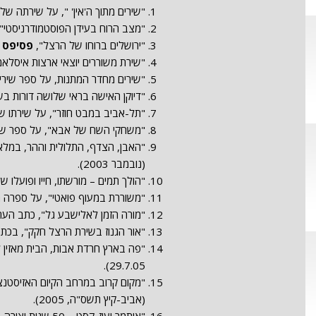
"שירים מתוך ה'אין' ", על שירתה של 
"מצב הרוח בעידן הפוסטמודרניסטי"
"ירושלים ברוחו של הרצל",
פסיפס
42, (סתיו-חורף תש"ס, 
"שירת משוררים יוצאי ארצות איסלאמ
"שירים מחדר המתנות, על ספר שירי
"דיוקן האישה בראי שלושה דורות ב
"תל-אביב במבט חוזר", על שירתו של
"משחקי השח של אבא", על ספר שיר
"האבן, הצדף, התלולית וההר, במלאת 50 שנה לפרסום שירו הראשון של שמואל 
(נובמבר 2003).
"הולך תמים – מורשתו, חייו ופועלו 
"משוררת במעוף פואטי", על ספרה
"מורה הזמן לאלישבע גל", כתב הע
"אור הגנוז בשירת הרצל חקק", בכת
"פה בארץ חרדת אבות, הבית מאזין ל
29.7.05).
"מקום קרוב במרחב הקיום האזיסטנצי
(אביב-קיץ תשס"ה, 2005).