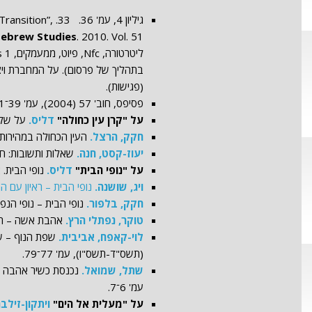
גיליון 4, עמ' 6
ebrew
Studies
בתהליך של פרסום). על המחברת וי
(פגישות).
פסיפס, חוב' 57 (2004), עמ' 39־41.
על "קרן עין כחולה"
דליס.
על שלושה ספ
חקק, הרצל.
העין הכחולה במהירות האור. מבוע, 
יעוז-קסט, חנה.
שאלות ותשובות: חלי אברהם-א
על "נופי הבית"
דליס.
נופי הבית. אפיריון, גל'
ויג, שושנה.
נופי הבית – ראיון עם 
חקק, בלפור.
נופי הבית – נופי הנפש. אפיריון, גל' 4
טוקר, נפתלי הרץ.
אהבת אשה – תהום רבה. פס
לוי-קאפח, אביבית.
(תשס"ד-תשס"ו), עמ' 77־79.
שתל, שמואל.
עמ' 6־7.
על "מעלית אל הים"
ויתקון-זילב