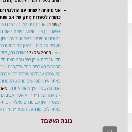
הזהב בספרד ועד לתקופתנו (הדגמה ג
אני פתוחה לשוחח עם התלמידים 
כמורה לספרות (ותק של 24 שנים) כחוקרת, כמבקרת ספרותית וכמרצה בכנסים ובערבי תרבות.
קישורים:
אתר הבית של חלי אברהם א
ואישה".
בן ציון יהושע: "שירת האור 
בשירים ובסירים" באמנות לעם.
ראיון
מעלית אל הים – ריאיון עם המשוררת
nfc
‏, 13/05/2009
גאולה כהן
,
דיוקן
חלי אברהם-איתן.
שיר נוסף מאת חלי
הספרות העברית החדשה
קברט שירי 
בתיאטרון ענבל
המשוררת חלי אברהם
באתר אימגו
מפגשים מהסוג הספרותי
הכתיבה במודיעין
"מהות אחרת"
מאמר
– מאמר של ד"ר לוי-קאפח אביבית
מפ
תשס"ו
ריאיון עם מנחם פאלק – בית-הסופר 
באתר ליטרטורה
על הספר "מעלית אל
בובת האשבול