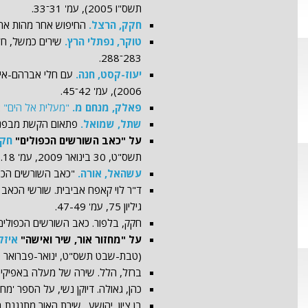
תשס"ו 2005), עמ' 31־33.
חקק, הרצל.
החיפוש אחר מהות אחרת. הצופה, 
טוקר, נפתלי הרץ.
283־288.
יעוז-קסט, חנה.
2006), עמ' 42־45.
פאלק, מנחם מ.
"מעלית אל הים"
: 
שתל, שמואל.
פתאום הקשת מבפנים. עתון77, גל' 303 (תמוז-אב תשס"ה, יו
על "כאב השורשים הכפולים"
חקק
תשס"ט, 30 בינואר 2009, עמ' 18.
עשהאל, אורה.
"כאב השורשים הכפולים". פסיפס, גל' 68
ד"ר לוי קאפח אביבית. שורשי הכאב
גיליון 75, עמ' 47-49.
חקק, בלפור. כאב השורשים הכפולים בראי השירה, 9
על "מחזור אור, שיר ואישה"
איזקס
(טבת-שבט תשס"ט, ינואר-פברואר 2009), עמ' 90.
ברזל, הלל. שירה של מעלה באפיקי 
כהן, גאולה. דיוקן נשי, על הספר 'מחזור אור, שי
בן ציון, יהושע. שירת האור מתנגנת בלב אישה, 1.3.09