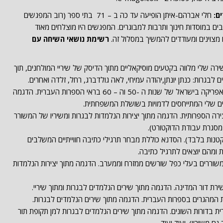
ם:
חלי אברהם-איתן הופיעה עד כה ב – 71 בתי ספר (רוב המפגשים
 במוסדות חינוך ותרבות למבוגרים. המפגשים היו מוצלחים מאוד
ו מצוינים ומעודדים להמשיך במסלול זה.
רשימת נושאי השיחה עם
ה שלי מלווה בקטעים מוסיקאליים מתוך הדיסק של שיריי המולחנים, תוך
לבגרות: כנתן יונתן,יהודה עמיחי, לאה גולדברג, רחל, זלדה ואחרים.
מארצות אסיה וצפון אפריקה בישראל של שנות ה -50 וה – 60 בראי הספרות העברית. הדגמה
רים שלי המתייחסים לדמויות בשושלת המשפחתית.
רה הספרותית. הדגמה מתוך יצירות הנלמדות לבגרות ומשיריו של המשורר
מסגרת עבודת הדוקטורט).
טנות בלבד). הסדנא כוללת מבחר תרגילי כתיבה חווייתיים המשלבים
ית ומהם יוצאים לתרגיל כתיבה.
וררים בעלי כפל שורשים ממזרח וממערב. הדגמה מתוך יצירות הנלמדות
רת דור המדינה. הדגמה מתוך שירים הנלמדים לבגרות ומתוך שיריי.
 המהגרים בספרות העברית. הדגמה מתוך שירים הנלמדים לבגרות.
 בדורות השונים. הדגמה מתוך שירים הנלמדים לבגרות למן תקופת תור