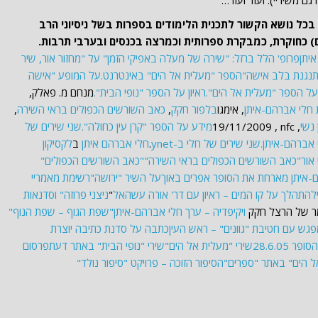
ם משיריי). ועוד ועוד…
בכל נושא הקשור לתכנית הלימודים בספרות בשל ניסיוני הרב
יתן
פרופ' הלל ברזל: "שירה של מעלה באפיקי הזמן" על "מחזור אור, שיר
מתנגנת בלב אישה"
הספר "מעלית אל הים" באינטרנט.
על המופע "אישה
 על הספר "מעלית אל הים".
ראיון על הספר "נופי הבית".
מנחם מ. פאלק,
 חלי אברהם-איתן
, אימגו
בלפור חקק
,
כאב השורשים הכפולים בראי השירה
,
 נשי
, nfc ‏, 19/11/2009
מידע על הספר "קרן עין כחולה".
שני שירים של
 אברהם-איתן.
שני שירים של חלי ב-
ynet
.
חלי אברהם איתן
ב
לקסיקון
אור
"כאב השורשים הכפולים בראי השירה"
"כאב השורשים הכפולים"
-איתן מארחת את הסופר אפרים באוך
על השיר "ירושה"
רשימת מאמריי
להתהלך על קו המים – ראיון עם דר' אורה עשהאל
"
ניצני פרוזה" וסדנאות
 של הרצל חקק
ויקיפדיה – ערך חלי אברהם-איתן
"שפת הגוף – שפת הנוף"
גש עם חטיבת "גוונים" – ראש העין
כתבה על סדנת כתיבה יוצרת
28.6.05
שירי "מעלית אל הים"
שירי "נופי הבית" באתר דעת
פרסום
 הים" באתר "ספרים"
הסיפור הזוכה – פרויקט "סיפור נולד"