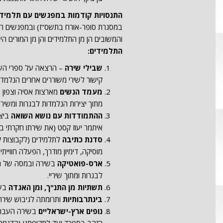
התנסויות קודמות במפגשים עם תלמידי
במסגרת סופר-אורח בתשס"ז) ובמפגשים רבים
והמשובים הן מן התלמידים והן מן המורים הי
התלמידים:
שבילי שירה
– הרצאה על ספרי השיר
קישור לשירי משוררים אחרים הנלמדים 
מעמד הנשים
מתוך יצירות הנלמדות לבגרות ומשי
ההתמודדות עם נושא השואה
ביצי
איתמר יעוז קסט (את שירתו חקרתי ב
סדנת כתיבה
לתלמידים (לקבוצות ק
מוסיקה, דימיון מודרך, הפעלה חוויית
ארס-פואטיקה
בשירה ובמסה של מש
לבגרות ומתוך שיריי.
תשתיות מן התנ"ך, ומן האגדה
בשי
בינתרבותיות
ותרומתה לגיבוש שירת
נופים ארץ-ישראליים
בשירה העברית