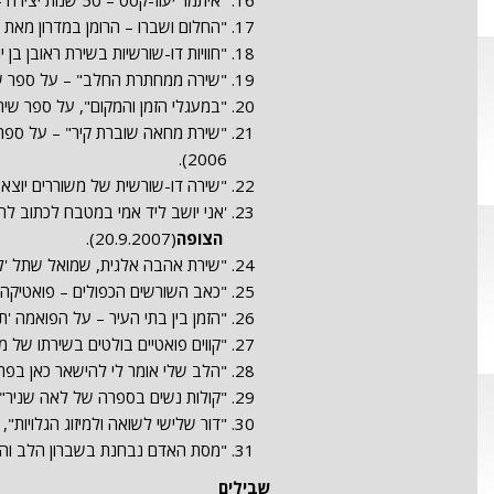
"איתמר יעוז-קסט – 50 שנות יצירה – סימבול הציפור ביצירתו",
"החלום ושברו – הרומן במדרון מאת
"חוויות דו-שורשיות בשירת ראובן בן
"שירה ממחתרת החלב" – על ספר שי
"במעגלי הזמן והמקום", על ספר שירי
"שירת מחאה שוברת קיר" – על ספר ש
2006).
"שירה דו-שורשית של משוררים יוצא
'אני יושב ליד אמי במטבח לכתוב לה 
הצופה
(20.9.2007).
"שירת אהבה אלגית, שמואל שתל 'לפ
"כאב השורשים הכפולים – פואטיקה
"הזמן בין בתי העיר – על הפואמה 'ת
"קווים פואטיים בולטים בשירתו של מיר
"הלב שלי אומר לי להישאר כאן בפר
"קולות נשים בספרה של לאה שניר"
"דור שלישי לשואה ולמיזוג הגלויות",
"מסת האדם נבחנת בשברון הלב וה
שבילים