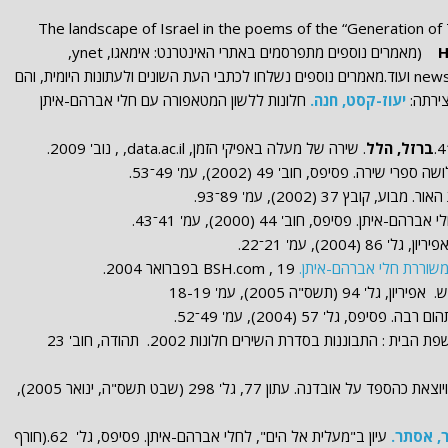
3. 33. The landscape of Israel in the poems of the “Generation of Transition”,
H
. 2010. Vol. 51 (מאמרים נוספים מתפרסמים באתרי האינטרנט: אימאגו, ynet,
ליטרטורה, Nfc, פיוט, ממעמקים, news 1 ועוד.מאמרים נוספים נשלחו לכתבי העת השונים ולעתונות היומית, והם
צירתה:
יעוז-קסט, חנה.
חלונות ללשון המטאפורה עם חלי אברהם-איתן
ברזל, הלל
. שירה של מעלה באפיקי הזמן, data.ac.il, , נוב' 2009.
רי שירה. פסיפס, חוב' 49 (2002), עמ' 49־53.
קובץ 37 (2002), עמ' 89־93.
יתן. פסיפס, חוב' 44 (2000), עמ' 41־43.
 86 (2004), עמ' 21־22.
המשוררת חלי אברהם-איתן.
BSH.com , 19 בפברואר 2004.
9 (תשס"ה 2005), עמ' 18-19
יפס, גל' 57 (2004), עמ' 49־52.
שפת הנוף – שפת הבית : התבוננות בסדרת השירים חלונות 2002. תהודה, חוב' 23
נכנסת כשיר אהבה ויוצאת כהספד על אובדנה. עתון 77, גל' 298 (שבט תשס"ה, ינואר 2005),
ר, אסתר.
עיון ב"מעלית אל הים", לחלי אברהם-איתן. פסיפס, גל' 62.(חורף