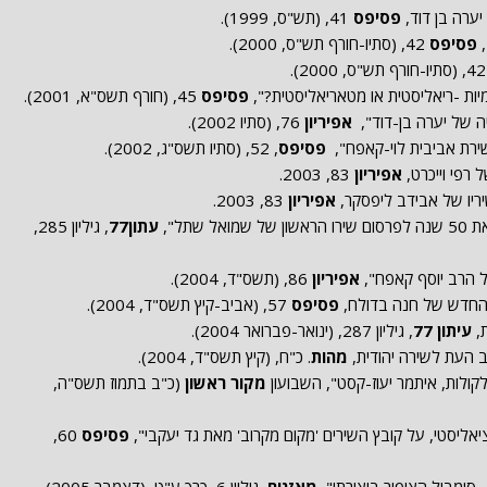
יערה בן דוד,
פסיפס
41, (תש"ס, 1999).
,
פסיפס
42, (סתיו-חורף תש"ס, 2000).
2000).
יות -ריאליסטית או מטאריאליסטית?",
פסיפס
45, (חורף תשס"א, 2001).
ה של יערה בן-דוד",
אפיריון
76, (סתיו 2002).
שירת אביבית לוי-קאפח",
פסיפס
, 52, (סתיו תשס"ג, 2002).
 רפי וייכרט,
אפיריון
83, 2003.
יו של אבידב ליפסקר,
אפיריון
83, 2003.
שתל",
עתון77
, גיליון 285,
של הרב יוסף קאפח",
אפיריון
86, (תשס"ד, 2004).
 החדש של חנה בדולח,
פסיפס
57, (אביב-קיץ תשס"ד, 2004).
ת,
עיתון 77
, גיליון 287, (ינואר-פברואר 2004).
ב העת לשירה יהודית,
מהות
. כ"ח, (קיץ תשס"ד, 2004).
קולות, איתמר יעוז-קסט", השבועון
מקור ראשון
(כ"ב בתמוז תשס"ה,
אליסטי, על קובץ השירים 'מקום מקרוב' מאת גד יעקבי",
פסיפס
60,