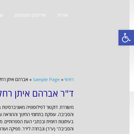
אודות
אירועים ומפגשים
שב
פתח סרגל נגישות
ראשי
»
Sample Page
»
אברהם איתן רחלי
ד"ר אברהם איתן רחל
משוררת. דוקטור לפילוסופיה מאוניברסיטת ב
והסביבה. עוסקת בתחומי החינוך וההוראה ו
בעיתונות היומית ובכתבי העת הספרותיים. מר
והסביבה" (ע"ר) ונבחרה ליו"ר. מפיקה ועו