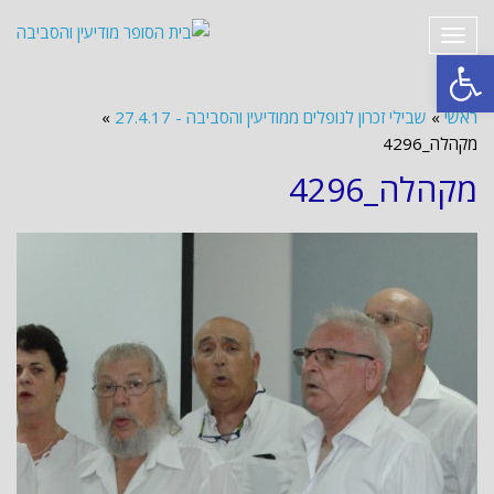
תפריט
פתח סרגל נגישות
ראשי
»
שבילי זכרון לנופלים ממודיעין והסביבה - 27.4.17
»
מקהלה_4296
מקהלה_4296