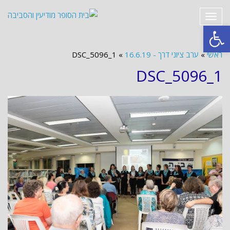
תפריט
פתח סרגל נגישות
ראשי
»
ערב ציוני דרך - 16.6.19
»
DSC_5096_1
DSC_5096_1