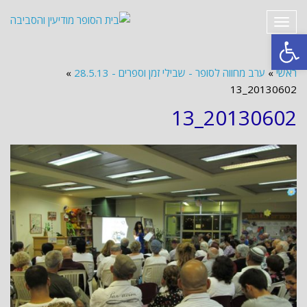
תפריט
פתח סרגל נגישות
ראשי
»
ערב מחווה לסופר - שבילי זמן וספרים - 28.5.13
»
20130602_13
20130602_13