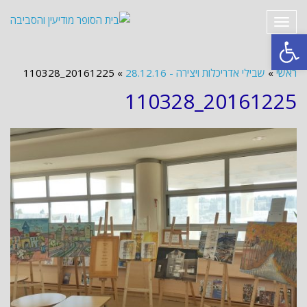
תפריט
פתח סרגל נגישות
ראשי
»
שבילי אדריכלות ויצירה - 28.12.16
»
20161225_110328
20161225_110328