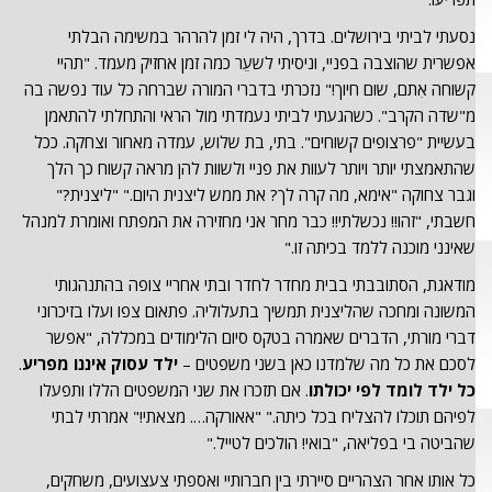
נסעתי לביתי בירושלים. בדרך, היה לי זמן להרהר במשימה הבלתי
אפשרית שהוצבה בפניי, וניסיתי לשעֵר כמה זמן אחזיק מעמד. "תהיי
קשוחה אִתם, שום חיוך!" נזכרתי בדברי המורה שברחה כל עוד נפשה בה
מ"שדה הקרב". כשהגעתי לביתי נעמדתי מול הראי והתחלתי להתאמן
בעשיית "פרצופים קשוחים". בתי, בת שלוש, עמדה מאחור וצחקה. ככל
שהתאמצתי יותר ויותר לעוות את פניי ולשוות להן מראה קשוח כך הלך
וגבר צחוקה "אימא, מה קרה לך? את ממש ליצנית היום." "ליצנית?"
חשבתי, "זהו!! נכשלתי!! כבר מחר אני מחזירה את המפתח ואומרת למנהל
שאינני מוכנה ללמד בכיתה זו."
מודאגת, הסתובבתי בבית מחדר לחדר ובתי אחריי צופה בהתנהגותי
המשונה ומחכה שהליצנית תמשיך בתעלוליה. פתאום צפו ועלו בזיכרוני
דברי מורתי, הדברים שאמרה בטקס סיום הלימודים במכללה, "אפשר
לסכם את כל מה שלמדנו כאן בשני משפטים –
ילד עסוק איננו מפריע
.
כל ילד לומד לפי יכולתו
. אם תזכרו את שני המשפטים הללו ותפעלו
לפיהם תוכלו להצליח בכל כיתה." "אאורקה…. מצאתי!" אמרתי לבתי
שהביטה בי בפליאה, "בואי! הולכים לטייל."
כל אותו אחר הצהריים סיירתי בין חברותיי ואספתי צעצועים, משחקים,