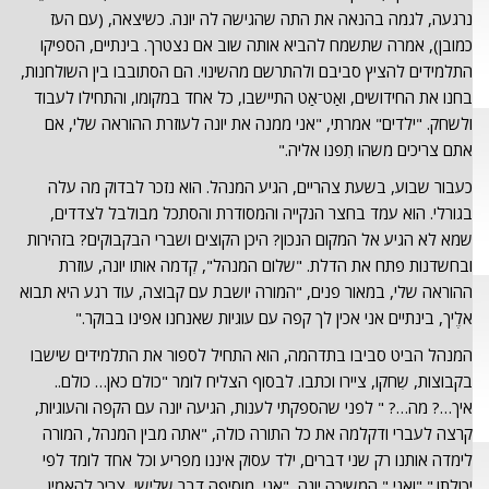
נרגעה, לגמה בהנאה את התה שהגישה לה יונה. כשיצאה, (עם העז
כמובן), אמרה שתשמח להביא אותה שוב אם נצטרך. בינתיים, הספיקו
התלמידים להציץ סביבם ולהתרשם מהשינוי. הם הסתובבו בין השולחנות,
בחנו את החידושים, ואַט־אַט התיישבו, כל אחד במקומו, והתחילו לעבוד
ולשחק. "ילדים" אמרתי, "אני ממנה את יונה לעוזרת ההוראה שלי, אם
אתם צריכים משהו תִפנו אליה."
כעבור שבוע, בשעת צהריים, הגיע המנהל. הוא נזכר לבדוק מה עלה
בגורלי. הוא עמד בחצר הנקייה והמסודרת והסתכל מבולבל לצדדים,
שמא לא הגיע אל המקום הנכון? היכן הקוצים ושברי הבקבוקים? בזהירות
ובחשדנות פתח את הדלת. "שלום המנהל", קִדמה אותו יונה, עוזרת
ההוראה שלי, במאור פנים, "המורה יושבת עם קבוצה, עוד רגע היא תבוא
אלֶיך, בינתיים אני אכין לך קפה עם עוגיות שאנחנו אפינו בבוקר."
המנהל הביט סביבו בתדהמה, הוא התחיל לספור את התלמידים שישבו
בקבוצות, שִֹחקו, ציירו וכתבו. לבסוף הצליח לומר "כולם כאן… כולם..
איך…? מה…? " לפני שהספקתי לענות, הגיעה יונה עם הקפה והעוגיות,
קרצה לעברי ודקלמה את כל התורה כולה, "אתה מבין המנהל, המורה
לימדה אותנו רק שני דברים, ילד עסוק איננו מפריע וכל אחד לומד לפי
יכולתו." "ואני," המשיכה יונה, "אני מוסיפה דבר שלישי, צריך להאמין