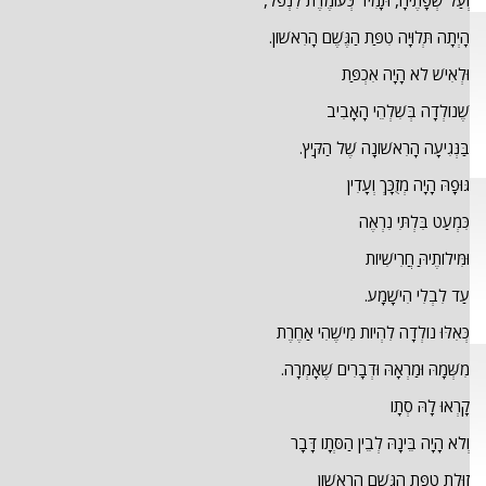
וְעַל שְׂפָתֶיהָ, תָּמִיד כְּעוֹמֶדֶת לִנְפֹל,
הָיְתָה תְּלוּיָה טִפַּת הַגֶּשֶׁם הָרִאשׁוֹן.
וּלְאִישׁ לֹא הָיָה אִכְפַּת
שֶׁנוֹלְדָה בְּשִׁלְהֵי הָאָבִיב
בַּנְּגִיעָה הָרִאשׁוֹנָה שֶׁל הַקַּיִץ.
גּוּפָהּ הָיָה מְזֻכָּךְ וְעָדִין
כִּמְעַט בִּלְתִּי נִרְאֶה
וּמִּילוֹתֶיהַּ חֲרִישִׁיוֹת
עַד לִבְלִי הִישָׁמָע.
כְּאִלּוּ נוֹלְדָה לִהְיוֹת מִישֶׁהִי אַחֶרֶת
מִשְּׁמָהּ וּמַרְאָהּ וּדְבָרִים שֶׁאָמְרָה.
קָרְאוּ לָהּ סְתָו
וְלֹא הָיָה בֵּינָהּ לְבֵין הַסְּתָו דָּבָר
זוּלַת טִפַּת הַגֶּשֶׁם הָרִאשׁוֹן