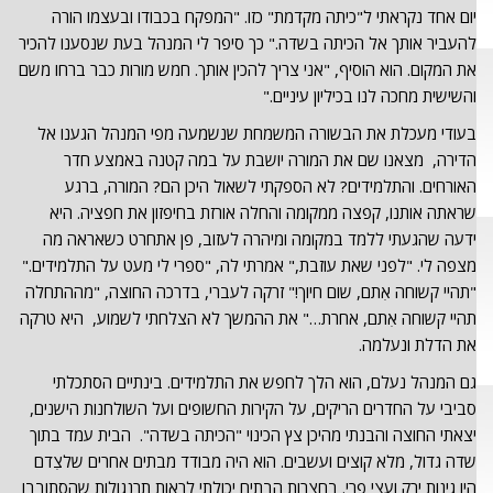
יום אחד נקראתי ל"כיתה מקדמת" כזו. "המפקח בכבודו ובעצמו הורה
להעביר אותך אל הכיתה בשדה." כך סיפר לי המנהל בעת שנסענו להכיר
את המקום. הוא הוסיף, "אני צריך להכין אותך. חמש מורות כבר ברחו משם
והשישית מחכה לנו בכיליון עיניים."
בעודי מעכלת את הבשורה המשמחת שנשמעה מפי המנהל הגענו אל
הדירה, מצאנו שם את המורה יושבת על במה קטנה באמצע חדר
האורחים. והתלמידים? לא הספקתי לשאול היכן הם? המורה, ברגע
שראתה אותנו, קפצה ממקומה והחלה אורזת בחיפזון את חפציה. היא
ידעה שהגעתי ללמד במקומה ומיהרה לעזוב, פן אתחרט כשאראה מה
מצפה לי. "לפני שאת עוזבת," אמרתי לה, "ספרי לי מעט על התלמידים."
"תהיי קשוחה אִתם, שום חיוך!" זרקה לעברי, בדרכה החוצה, "מההתחלה
תהיי קשוחה אִתם, אחרת…" את ההמשך לא הצלחתי לשמוע, היא טרקה
את הדלת ונעלמה.
גם המנהל נעלם, הוא הלך לחפש את התלמידים. בינתיים הסתכלתי
סביבי על החדרים הריקים, על הקירות החשופים ועל השולחנות הישנים,
יצאתי החוצה והבנתי מהיכן צץ הכינוי "הכיתה בשדה". הבית עמד בתוך
שדה גדול, מלא קוצים ועשבים. הוא היה מבודד מבתים אחרים שלצִדם
היו גינות ירק ועצי פרי. בחצרות הבתים יכולתי לראות תרנגולות שהסתובבו