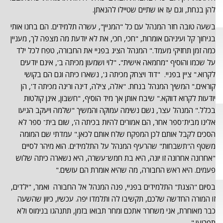
להן בנחת, וגם עֵז או שתיים שטיילו להנאתן.
בשעה טובה חזר המנהל עם כל "המניין", עשרה תלמידים. הם בחנו אותי
בגיחוך קל ועיניהם אומרות, "חכי, חכי, את לא יודעת מה מצפה לך, מעניין
כמה זמן תחזיקי מעמד." המנהל הציג בפניי את החבורה, טפח לכל ילד
על שכמו והוסיף "מחמאה אישית"
.
"לוי ושמעון מכיתה ב', אינם יודעים
לקרוא." ציין בפניי. "דוד ויצחק מכיתה ג', נשארו כיתה וגם הם בקושי
קוראים." המשיך המנהל בנחת. "אלה, צילה, דינה ורינה מכיתה ד', הן
יודעות לקרוא דווקא." שיבח אותן אך מיד הוסיף, "חשבון, אינן קולטות
בכלל." המנהל עצר, נשם נשימה עמוקה והמשיך "שלמה ויעקב הגיעו
אלינו מבית־ספר אחר, הם אמורים להיות בכיתה ה', שום בית־ ספר לא
הסכים לקבל אותם לכן המפקח שלח אותם לכאן." עמדתי שם המומה
משטף ה"תשבחות" שהרעיף המנהל על התלמידים. הוא מיהר לסיים
"אחרונה אחרונה זו יונה, היא בת חמש־עשרה, היא נשארה כיתה שלוש
פעמים. היא ראש החבורה, מה שהיא אומרת הם עושים."
בסיום "הצגת" התלמידים בפניי, פנה המנהל אל החבורה ואמר, "ילדים,
זו המורה החדשה שלכם, תקשיבו לה ותלמדו יפה. עכשיו, כיוון שהשעה
כבר מאוחרת, אני משחרר אתכם ומחר תבואו בזמן, תתנהגו בנימוס ולא
תפריעו."