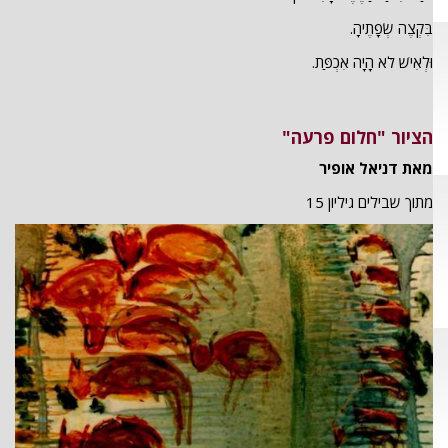
בִּקְצֶה שְׂפָתֶיהָ.
וּלְאִישׁ לֹא הָיָה אִכְפַּת.
הציור "חלום פרעה"
מאת דניאל אופיר
מתוך שבילים גיליון 15