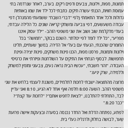
תמונות, מפות, וילונות, צבעים ודפים ריקים. בערב, לאחר שנרדמה בתי
עמוסת חוויות, הכנתי עשרה תיקים. כתבתי לכל ילד את שמו באותיות
גדולות ולכל אחד התאמתי (לפי "דברי השבח" ששמעתי מהמנהל) דפי
עבודה משעשעים, דפי צביעה ומשחקי קריאה שונים. כל הלילה עבדתי,
בעודי מדקלמת שוב ושוב את שני משפטי הזהב- "ילד עסוק איננו
מפריע", "כל ילד לומד לפי יכולתו". השכם בבוקר, "חמושה" בכל
החומרים שהכנתי, הגעתי עם בעלי אל הדירה. במשך שעתיים, תלינו
וילונות ותמונות, פרסנו מפות, הכנו פינות משחקים, פינות יצירה ופינת
תחפושות. לבסוף הנחתי את התיקים על השולחנות ופיזרתי את כרטיסי
העבודה. "זהו" חשבתי, "עכשיו הבית נראה נעים, צבעוני ומזמין למשחק
וללמידה, שרק יגיעו."
מרוצה מהתוצאה ישבתי לחכות לתלמידים, משננת לעצמי בלחש את שני
משפטי הזהב. השעה 8:00 חלפה ואף אחד לא הגיע, 8:10 ואני עדיין
לבד, התחלתי להתלבט, "לצאת לחפש אותם"? "לחכות עוד קצת"?
"כבר 8:20."
לפתע, נפתחה הדלת ואל החדר נכנסה בסערה ובצעקות אישה פרועת
שֵֹער, לבושה בחלוק ולרגליה נעלי בית.