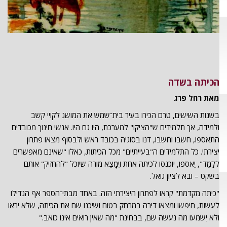
הכיתה בשדה
מאת רחל פרג
בשנות השישים, טרם הכירו בעיר בית־שמש את המושג לקויי קשב
ולמידה, אך תלמידים ש"הציקו" למערכת, היו גם היו. אנשי חינוך מכובדים
התאספו, חשבו וחשבו, דנו בסוגיה בכובד ראש ולבסוף מצאו פתרון
יצירתי. כל התלמידים ה"בעייתיים" מכל הכיתות, כאלו "שאינם מאפשרים
ללַמֵד", יֵאספו, יוכנסו לכיתה אחת ויִמָצֵא מורה שיוכל "להחזיק" אותם
בשקט – ובא לציון גואל.
"כיתה מקדמת" קראו לפתרון היצירתי הזה. באחד מבתי־הספר אף הגדילו
לעשות, חיפשו ומצאו דירה במרחק בטוח ושיכנו שם את הכיתה, שלא יִראו
ולא יִשמעו מה נעשה שם, בבחינת "מה שאין רואים אינו כואב."