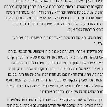
"הילדים שלך" צעקה האישה, "הגנבים האלה… אני… אני תכף ומיד
מתקשרת למשטרה. " בעודי מנסה להרגיע אותה ולהבין מה קרה, נפתחה
הדלת שנית. בפתח נראתה יונה "ראש החבורה" , היא נכנסה אל הכיתה
כשעל פניה חיוך רחב, גוררת אחריה…. עֵז, עֵז אמִתית! וכל החבורה צועדת
בשורה אחריה, צוהלת בשמחה. יונה נעצרה וכל החבורה הביטה בי
בציפייה לראות כיצד אגיב.
"את רואה," האישה המשיכה לצעוק "גנבים! פושעים! גנבו את העֵז
שלי…"
"חס וחלילה" אמרתי לה, "הם לא גנבים, זו אשמתי, אל תכעסי עליהם.
אני ביקשתי מהם להביא עֵז לכיתה. אני מתנצלת שלא הודעתי לך קודם
ולא ביקשתי את רשותך. חג שבועות מתקרב ואנחנו לומדים על החלב
ומוצריו. "פניתי אל יונה שהביטה בי במבוכה וקרצתי אליה, "יונה, תודה
רבה לך, את עוזרת הוראה מצוינת, תודה רבה שהבאת את העֵז, בפעם
הבאה, זכרי שצריך לבקש רשות. בבקשה העלי את העֵז על הבמה, תכף
אתחיל להסביר לילדים. ובינתיים, הביאי כיסא לאישה והכיני לה תה. אני
רוצה שהיא תראה איך אנחנו מקבלים אורחים."
וכך התחיל השיעור הראשון שלי. מזלי, שגם העֵז נדהמה כמו התלמידים
ועמדה בשקט, בזמן שהסברתי על החלב ומוצריו. גם אסתר, בעלת העֵז