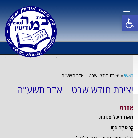
תפריט
פתח סרגל נגישות
ראשי
»
יצירת חודש שבט – אדר תשע"ה
יצירת חודש שבט – אדר תשע"ה
אחרת
מאת מיכל סנונית
קָרְאוּ לָהּ סְתָו.