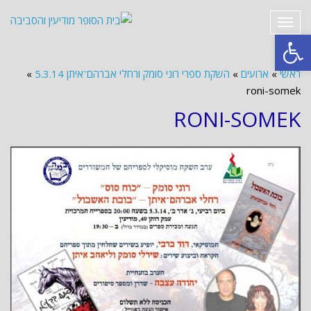
תפריט
פתח סרגל נגישות
ראשי
»
ארועים
»
השקת ספרי רוני סומק ורחלי אברהם־איתן 5.3.14
»
roni-somek
RONI-SOMEK