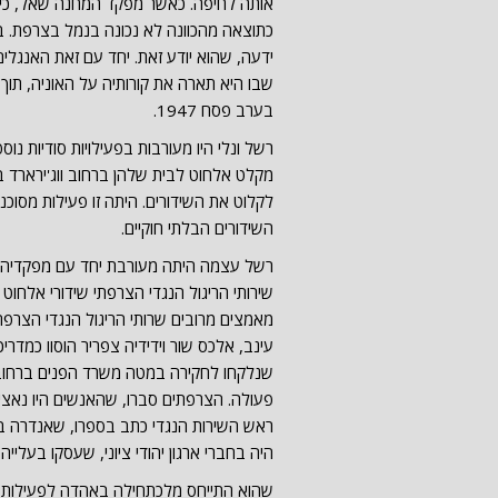
אותה לחיפה. כאשר מפקד המחנה שאל, כיצד
כתוצאה מהכוונה לא נכונה בנמל בצרפת. 
ידעה, שהוא יודע זאת. יחד עם זאת האנגלי
שבו היא תארה את קורותיה על האוניה, תו
בערב פסח 1947.
לקלוט את השידורים. היתה זו פעילות מסוכנת
השידורים הבלתי חוקיים.
מאמצים מרובים שרותי הריגול הנגדי הצרפתי 
עינב, אלכס שור וידידיה צפריר הוסוו כמדר
שנלקחו לחקירה במטה משרד הפנים ברחוב ס
פעולה. הצרפתים סברו, שהאנשים היו נאצים,
ראש השירות הנגדי כתב בספרו, שאנדרה בלו
היה בחברי ארגון יהודי ציוני, שעסקו בעליי
שהוא התייחס מלכתחילה באהדה לפעילות ה