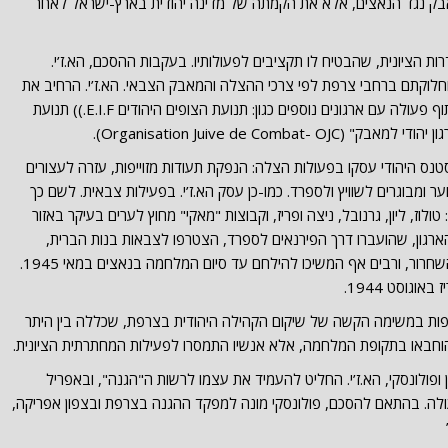
ק נגד הנאצים, אלא את הקמתה של מדינה יהודית בארץ-ישראל לאחר
סתדרות הציונית, שהבטיח לו תקציבים לפעולותיו. בעקבות ההסכם, הא.ז’י.
חלוקתם ברחבי צרפת לפי צרכי ההצלה והמאבק הצבאי. הא.ז’י. הרחיב את
חוג חבריו ופעילותו באמצעות הסכמים לשיתוף פעולה עם ארגונים נוספים כגון: תנועת הצופים היהודים E.I.F.)) תנועת
ס היהודי עסקו בפעולות הצלה: הנפקת תעודות מזוייפות, עזרה לעצורים
 ומבוגרים לשוויץ ולספרד. כמו-כן עסק הא.ז’י. בפעילות צבאית. לשם כך
לוז, ליון, גרנובל, ניצה ופריז, וקבוצות "מאקי" מחוץ לערים בעיקר באזור
רגון, שהועברו דרך הפירנאים לספרד, הצטרפו לצבאות בנות הברית,
ואנשי הפלוגות הלוחמות הצטרפו לקרבות השחרור, ורבים אף המשיכו להילחם עד סיום המלחמה בנאצים במאי 1945.
וגוסט 1944.
ות במשימה הקשה של שיקום הקהילה היהודית בצרפת, שכללה בין היתר
הוחבאו בתקופת המלחמה, אלא אנשיו התמסרו לפעילות המחתרתית הציונית.
בן גוריון ופולונסקי, הא.ז’י. החליט להעמיד את עצמו לרשות ה"הגנה", ובאפריל
פעולה. בהתאם להסכם, פולונסקי מונה למפקד ההגנה בצרפת ובצפון אפריקה,