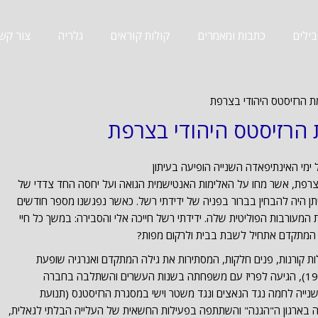
ילים
כתבות ומאמרים
קולות קוראים
גלריה
צור קש
ת הרזיסטס היהודי בצרפת
 הרזיסטס היהודי בצרפת
ים של ימי האינתיפאדה השנייה הופיעה בעיתון
צרפת, אשר מחו על האלימות האנטישמית הגואה ועל יחסה החד צדדי של
ן היה להבחין בברור בפניה של ידידתי רשל. כאשר נפגשנו מספר חודשים
 המעורבות הפוליטית שלה. ידידתי רשל חייכה אלי והסבירה: במשך כל חיי
לי המתקדם אתחיל לשבת בבית ולרקום מפות?
פה: עינים כחולות קורנות, פנים חלקות, המסתירות את גילה המתקדם ואנרגיה שופעת
פעילות, ילידת סנט פטרסבורג (פברואר 1917), הגיעה לפריז עם משפחתה בשנות העשרים והשתלבה בחברה
ייה לחמה נגד הנאצים ונגד משטר וישי במסגרת הרזיסטנס (תנועת
 בארגון ה"הגנה" והשתתפה בפעילות החשאית של העלייה הבלתי לגאלית,