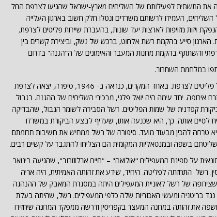
ותה את התשתית לפעילותם של השליחים מארץ-ישראל שהגיעו לצרפת החל
ניהם של השליחים, העמידו לרשותם משרדים ונטלו חלק חשוב בארגון העלייה
קת ויזות מזויפות לארצות יעד שונות, בהעברת שיירות פליטים לצרפת,
ת. הארגון סייע בהקמת רשת אלחוט, ברכש של נשק, וביצירת קשרים בין
פתי והשתתף בהקמת מחנות המעבר והאימונים של ה"הגנה" בדרום
תתפו במלחמת השחרור.
גם רשל שייגאם עסקה בהעברת שיירות של פליטים לצרפת. באחד המקרים, כנראה ב- 1946, סיפרה, יצאה לצרפת
ח אירופה. יחד עימה היה יואל פלגי, מבכירי השליחים של ההגנה. בגבול
יקורת קפדנית של שמות הפליטים. רשל הסבירה לשומר הגבול, שהבדיקה
ח לסיים אותה. כך, היא שכנעה אותו, שעדיף לבצע הביקורת במשרדו
 היא טרחה להכין מבעוד מועד. סיפורה של רשל ממחיש את חשיבות תרומתם
 ושליטתם בשפה ובמנטאליות המקומית הם הצליחו להתגבר על קשיים רבים.
אית על ספינת המעפילים "אולואה" – "חיים ארלוזורוב", שהגיעה בינואר
פריסין. רשל התחזתה לפליטה. היחיד, שידע את זהותה האמיתית, היה אריה
, שצירופה של רשל לאוניית המעפילים היתה במסגרת המאבק של ההנהגה
 נגד בריטניה ומעשי האכזריות שלה כלפי המעפילים. רשל, שהיתה בעלת
 חשפה את זהותה במחנה המעצר בקפריסין ודרשה ממפקד המחנה שיחזירו