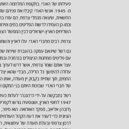
פעילותו של הא.ז’י. בתקופת המלחמה היו
מ- 1945. אנשי הא.ז'י. קיבלו את פ
החשאית, שיצאה מנמלי צרפת. הם עזרו בהנפ
וכמו-כן העמידו לרשות הפליטים בתים וטירו
השליחים הארץ-ישראלים לבין הממשל הצר
צרפת. רבים מחברי הא.ז'י. עלו לארץ והש
עם פליטים ממחנות הניצולים בגרמניה ובמזר
עצר אותם שומר צרפתי, אשר דרש לערוך ב
עלולה להימשך כל הלילה, מבלי שהוא יצלי
החמים, תוך שתיית בקבוק יין מעולה, אותו
של חברי הא.ז'י. שבזכות היותם בני המקום
רשל נתבקשה על-ידי ה"הגנה" לעלות כעיתונ
1947 לחופי הארץ, ושנוסעיה גורשו לק
(לובה) אליאב, מפקד האולואה. הוא סיפר
הציונית כדי לעורר את דעת הקהל העולמית
דרכון צרפתי ובעלת תעודה של עיתונאית,