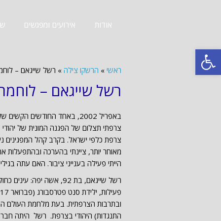
אודות
אירועים ומפגשים
שב
פתח סרגל נגישות
ראשי
»
הרשקו צילה
»
רשל שייגאם – לוחמ
רשל שייגאם – לוחמת
באפריל 2002, באחד החודשים הקש
צרפתי תצלום של הפגנה המונית של יהודי 
צרפת כלפי ישראל. בקרב קהל המפגינים נית
מאוחר יותר, ציינתי בהערכה ובהתפעלות את
הייתי פעילה בענייני ציבור. האם עתה בגי
רשל שייגאם, בת 92, אשה י
ובתרבות הצרפתית. בעת מלחמת העולם השנ
התנגדות) היהודי בצרפת. רשל היתה חברה