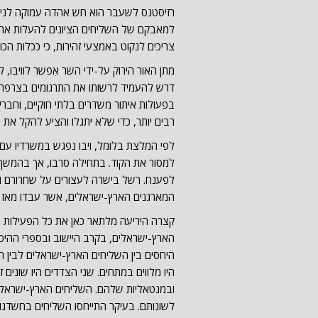
רזיסטנס לשעבר הוא חש אהדה עמוקה לניצו
למאבקם של השליחים הציונים להעלות את נ
צריכים לנקוט באמצעי זהירות, כי ככלות הכ
מתן האור הירוק על-ידי השר אִפשר לוויבו,
דרש להעמיד לרשותו את התרגומים בצרפתית
בפעולות איתור משדרים בלתי חוקיים, וחברי
רבים יותר, כדי שלא יתגלו והציע להקל את ע
לפי המלצת בלומל, ויבו נפגש במשרדיו ע
למסור את הקוד. בתחילה סרבו, אך בהמשך
לפענח. רשל בישרה לעצורים על שחרורם וע
המארגנים הארץ-ישראלים, אשר עבדו מאז ב
קצרה היריעה מלתאר כאן את כל הפעילות 
הארץ-ישראלים, בקרב היישוב ובספרי ההיס
היחסים בין השליחים הארץ-ישראלים לבין הי
היו מלווים במתחים. שני הצדדים היו שוני
ובמנטאליות שלהם. השליחים הארץ-ישראלים 
לשונותם. בעיקר התייחסו השליחים בחשדנו