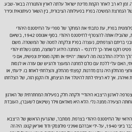
זמן לא רב לאחר הקמת מדינת ישראל עלתה לארץ והתגוררה בבאר-שבע.
רשל הנמרצת המשיכה בפריז בפעילותה הציבורית, בין השאר כעיתונאית וכיו"ר
1 במהלך שהות דיפלומטית בפריז, עת כתבתי את המחקר של ספרי על הרזיסטנס היהודי
בצרפת. רשל סיפרה על הנסיבות הדרמטיות, שהובילו אותה להצטרף לרזיסטנס היהודי. בסוף אוגוסט 1942, בשיאם
 ובני בריתם הצרפתים, נעצרה בפריז ונלקחה למטה של המשטרה. משם
יט רוקט ואחר-כך לדרנסי – המחנה הידוע לשמצה, ממנו נשלחו יהודי
ך הלילה התלבטה מה לעשות: "הייתי אז חזקה מוסרית ונפשית, אם כי
, האם עלי ללכת עם כולם למחנה המעצר ולהגיש שם עזרה או לנסות
 מהחלון היה גרם מדרגות. קפצתי מהחלון, והצלחתי לאחוז בו. ידעתי, או
איהרג. אך לא רציתי לתת להיטלר את הניצחון, ולו הקטן הזה, של הצלחתו
רפה לארגון ה"צבא היהודי" ולקחה חלק בפעילות המחתרתית של הארגון
אחותה הצעירה ממנה נלי. הלא היא מאדאם ווילר (שייגאם לשעבר), העובדת
הירואי של הרזיסטנס היהודי בצרפת. מסתבר, שהגרעין הראשון של ה"צבא
היהודי"– א.ז'י" נוצר בטולוז שבדרום צרפת כבר ביוני 1940, על-ידי אברהם ואויג'ני פולונסקי ודוד ואריאן קנוט. היה זה