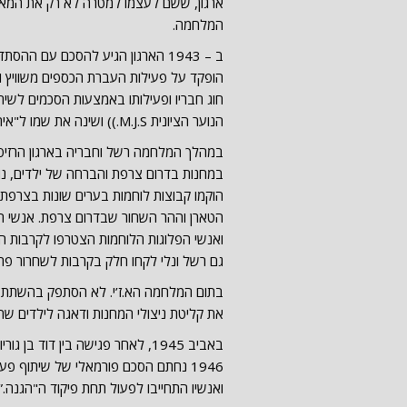
ארגון, ששם לעצמו למטרה לא רק את המאב
המלחמה.
ב – 1943 הארגון הגיע להסכם עם הה
הופקד על פעילות העברת הכספים משוויץ ו
הנוער הציונית M.J.S.)) ושינה את שמו ל"אירגון יהודי למאבק" (Organisation Juive de Combat- OJC).
במהלך המלחמה רשל וחבריה בארגון הרזיסטנ
במחנות בדרום צרפת והברחה של ילדים, נוער
הוקמו קבוצות לוחמות בערים שונות בצרפת: טו
הטארן וההר השחור שבדרום צרפת. אנשי הא
גם רשל ונלי לקחו חלק בקרבות לשחרור פריז בא
בתום המלחמה הא.ז’י. לא הסתפק בהשתתפ
את קליטת ניצולי המחנות ודאגה לילדים ש
באביב 1945, לאחר פגישה בין דוד 
1946 נחתם הסכם פורמאלי של שיתוף 
ואנשיו התחייבו לפעול תחת פיקוד ה"הגנה.”