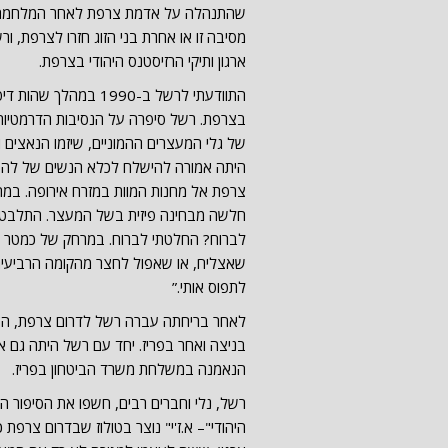
שהתנהלה על אדמת צרפת לאחר המלחמה. 
מסיבה זו או אחרת בני הזוג חזרו לצרפת, ו
ארגון ותיקי הרזיסטנס היהודי בצרפת.
התוודעתי לרשל ב-990
של גלי המעצרים ההמוניים, שיזמו הנאצים
היתה אמורה להישלח לכלא הנשים של לה פט
צרפת אל מחנות המוות במזרח אירופה. במהל
חלשה מבחינה פיזית בשל המעצר. התלבטתי
לברוח? החלטתי לברוח. במרחק של כמטר וחצי
שאצליח, או שאפול לחצר מהקומה הרביעית ו
לתפוס אותי.”
לאחר בריחתה עברה רשל לדרום צרפת, הצט
בניצה ואחר בפריז. יחד עם רשל היתה גם 
הנאמנה במשלחת משרד הביטחון בפריז.
רשל, נלי וחברים רבים, חשפו את הסיפור ה