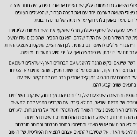
לי השואה. גם הממונה עליו, שר הפנים אדוארד דפרה, היה חדור אהדה
יצולי השואה לארצם. יחד עם זאת דפרה הבהיר, שהפעילים הציונים
ול הם פעלו באופן בלתי חוקי על אדמתה של מדינה ריבונית.
 להציע עסקה של שיתוף פעולה, מבלי שיעקוף את השר הממונה עליו. ויבו
 של השידורים וכן את הקוד שלהם. הוא גם הסביר, שהסוכנים שלו ימשיכו
 ה"הגנה" עלולים להיאסר גם בעתיד. לכן הוא הציע, שינקטו באמצעי זהירות
בודתם על-ידי מתן אינפורמציה ואף על-ידי סיוע בתעודות מזויפות.
ם רשל שייגאם ובקש ממנה להיפגש עם הבחורים הארץ-ישראלים לשכנעם
 הם מסרו את הקוד, המבוסס על פרשיות התנ"ך, שהצרפתים לא הצליחו
ל ההסכם עם הד.ס.ט. זמן קצר אחרי כן כבר היה להם קשר ישיר עם
תנאים שוויבו קבע להם.
הענפה והחשובה שביצעו רשל, נלי וחבריהם. אך דומה, שבקרב השליחים
טוריה של מדינת ישראל, הם לא קיבלו את הקרדיט המגיע להם. למעשה
הודים האירופאים ניצולי השואה לא התנהלו תמיד על מי מנוחות, ולעיתים
ם זה מזה בתרבות, בשפה, בהתנסות המלחמתית, בשיטות הלחימה
לא הבינו את אנשי הא.ז'י. והתייחסו בחוסר סבלנות ובחוסר סובלנות
ת לאנשי הא.ז'י. על שסירבו להתאים עצמם למציאות הפוליטית של הישוב