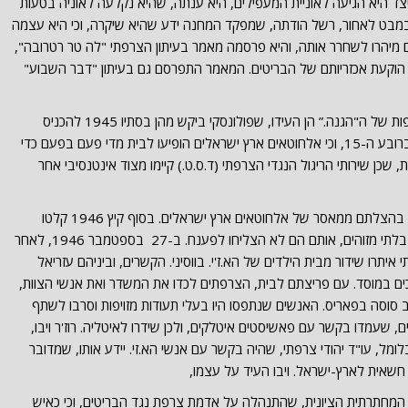
 היא הגיעה לאוניית המעפילים, היא ענתה, שהיא נקלעה לאוניה בטעות
במבט לאחור, רשל הודתה, שמפקד המחנה ידע שהיא שיקרה, וכי היא עצמה
ם מיהרו לשחרר אותה, והיא פרסמה מאמר בעיתון הצרפתי "לה טר רטרובה",
ך הוקעת אכזריותם של הבריטים. המאמר התפרסם גם בעיתון "דבר השבוע"
רשל ונלי היו מעורבות בפעילויות סודיות נוספות של ה"הגנה.” הן העידו, שפולונסקי ביקש מהן בסתיו 1945 להכניס
מקלט אלחוט לבית שלהן ברחוב ווג'ירארד ברובע ה-15, וכי אלחוטאים ארץ ישראלים הופיעו לבית מדי פעם בפעם כדי
, שכן שירותי הריגול הנגדי הצרפתי (ד.ס.ט.) קיימו מצוד אינטנסיבי אחר
רשל עצמה היתה מעורבת יחד עם מפקדיה בהצלתם ממאסר של אלחוטאים ארץ ישראלים. בסוף קיץ 1946 קלטו
שירותי הריגול הנגדי הצרפתי שידורי אלחוט בלתי מזוהים, אותם הם לא הצליחו לפענח. ב-27 בספטמבר 1946, לאחר
איתרו שידור מבית הילדים של הא.ז'י. בווסיני. הקשרים, וביניהם עזריאל
יכים במוסד. עם פריצתם לבית, הצרפתים לכדו את המשדר ואת אנשי הצוות,
וסה בפאריס. האנשים שנתפסו היו בעלי תעודות מזויפות וסרבו לשתף
 שעמדו בקשר עם פאשיסטים איטלקים, ולכן שידרו לאיטליה. רוז'ר ויבו,
מל, עו"ד יהודי צרפתי, שהיה בקשר עם אנשי הא.זי. יידע אותו, שמדובר
ה חשאית לארץ-ישראל. ויבו העיד על עצמו,
מחתרתית הציונית, שהתנהלה על אדמת צרפת נגד הבריטים, וכי כאיש