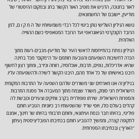
לאור בחנוכה, הדגיש את מוטיב האור הקשור בחג ובמקום ההיסטורי של
מודיעין, יישובם של החשמונאים.
נושא הגיליון השלישי נותן ביטוי לכל רבדי משמעויותיו של ה מ ק ו ם, למן
הרובד הקונקרטי הגיאוגראפי ועד הרובד המטאפיסי כשם ההווייה
האלוהית.
הגיליון נפתח בהתייחסות לראשי העיר של מודיעין-מכבים-רעות מתוך
הכרה לחשיבות השפעתם והטבעת חותמם על ה"מקום" מכל בחינה
שהיא: אדריכלות, נופים, תרבות, אוכלוסיה, רווחה וכיו"ב, ומתוך רצון לחשוף
היבט באישיותו של כל אחד מהם, היבט הקשור לשירה ולהשפעתה עליו.
בגיליון זה אנו מארחים שני משוררים שלהם השפעה על התרבות המקומית
הישראלית רוני סומק, משורר שצמח מתוך המעברה אל פסגת התרבות
והספרות הישראלית. שירתו פופולרית בקרב וותיקים וצעירים וכובשת לה
קהלים בעולם כולו, ויוסי שריד שהשפעותיו רב כיווניות: הטביע חותם
פוליטי, בהיותו חבר כנסת ועיתונאי, וחותם תרבותי בהיותו שר חינוך, אמנם
לתקופה קצרה, וממשיך להטביע חותם בכתיבתו הפובליציסטית (עיתון
"הארץ") ובכתיבתו הספרותית.