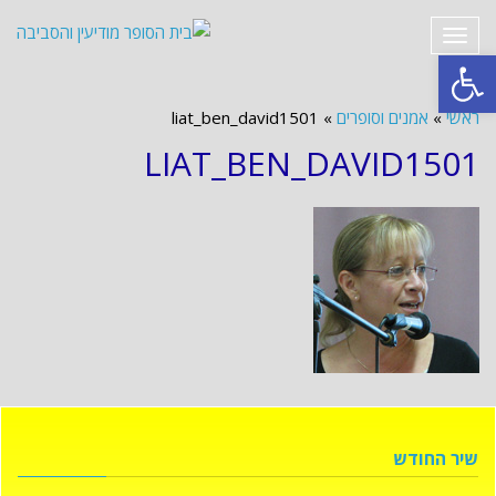
תפריט
פתח סרגל נגישות
ראשי
»
אמנים וסופרים
»
liat_ben_david1501
LIAT_BEN_DAVID1501
שיר החודש